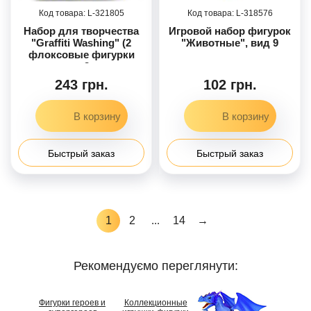
321805
318576
Набор для творчества
Игровой набор фигурок
"Graffiti Washing" (2
"Животные", вид 9
флоксовые фигурки
животных, 3 цветных
фломастера, щеточка) -
243 грн.
102 грн.
Слон и лев
Быстрый заказ
Быстрый заказ
1
2
...
14
→
Рекомендуємо переглянути:
Фигурки героев и
Коллекционные