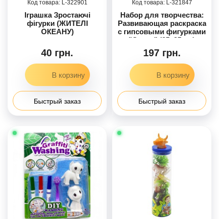
322901
321847
Іграшка Зростаючі
Набор для творчества:
фігурки (ЖИТЕЛІ
Развивающая раскраска
ОКЕАНУ)
с гипсовыми фигурками
"Океан" (25x25 см)
40 грн.
197 грн.
Быстрый заказ
Быстрый заказ