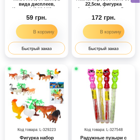
вида дисплеев,
22,5см, фигурка
(6видов) /24/144/6шт в
1шт-6дет., фигуры 5шт
кор. 23-7,5-14см
по 2дет, фигуры в коле
59 грн.
172 грн.
8шт, микс видов
(животные, динозавры,
транспорт, морские
обитатели), в п/е, 30-
22,5-1см /40/
Быстрый заказ
Быстрый заказ
329223
327548
Фигурка набор
Радужные пузыри с