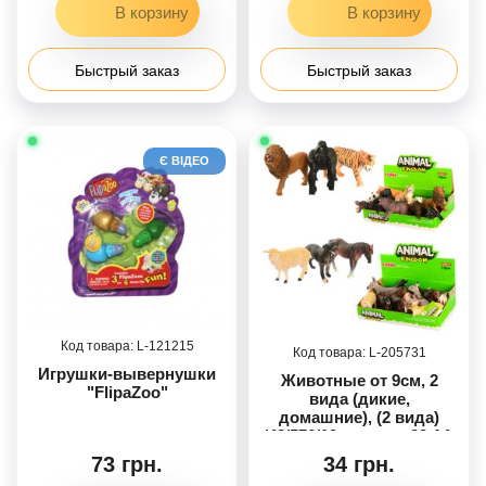
Быстрый заказ
Быстрый заказ
Є ВІДЕО
121215
205731
Игрушки-вывернушки
Животные от 9см, 2
"FlipaZoo"
вида (дикие,
домашние), (2 вида)
/48/576/12шт в кор.23-14-
7см
73 грн.
34 грн.