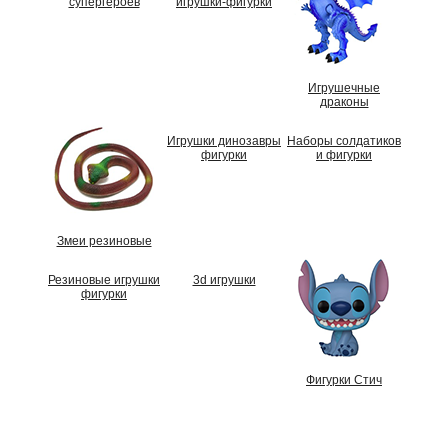
супергероев
игрушки-фигурки
Игрушечные
драконы
Игрушки динозавры
Наборы солдатиков
фигурки
и фигурки
Змеи резиновые
Резиновые игрушки
3d игрушки
фигурки
Фигурки Стич