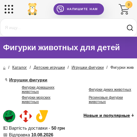
0
НАПИШИТЕ НАМ
Фигурки животных для детей
⌂
/
Каталог
/
Детские игрушки
/
Игрушки фигурки
/
Фигурки живо
Игрушки фигурки
Фигурки домашних
Фигурки диких животных
животных
Фигурки морских
Резиновые фигурки
животных
животных
💵 Вартість доставки -
50 грн
📅 Відправка
10.08.2026