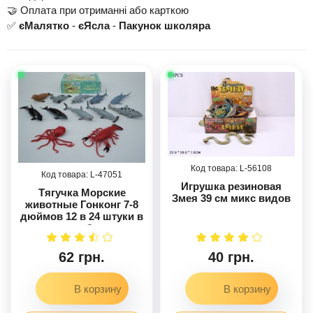
🤝 Оплата при отриманні або карткою
✅
єМалятко
-
єЯсла
-
Пакунок школяра
56108
47051
Игрушка резиновая
Тягучка Морские
Змея 39 см микс видов
животные Гонконг 7-8
дюймов 12 в 24 штуки в
коробке
62 грн.
40 грн.