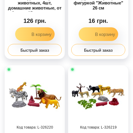
животных, 4шт,
фигуркой "Животные"
домашние животные, от
26 см
9см до 15см, дерево,
микс видов, в п/э 19-30-
126 грн.
16 грн.
3см /72/
Быстрый заказ
Быстрый заказ
326220
326219