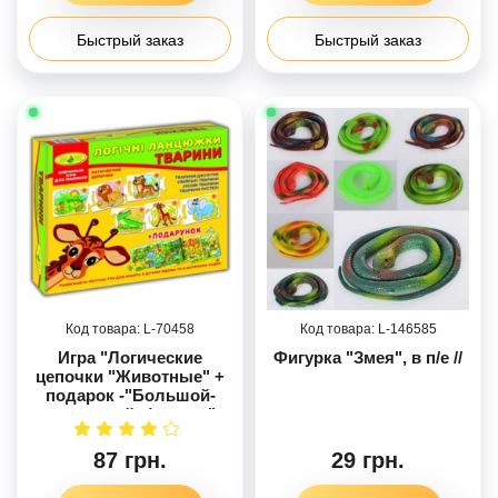
Быстрый заказ
Быстрый заказ
70458
146585
Игра "Логические
Фигурка "Змея", в п/е //
цепочки "Животные" +
подарок -"Большой-
маленький. Фигуры"
87 грн.
29 грн.