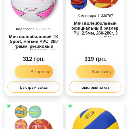
330787
Мяч волейбольный
официальный размер,
330953
PU, 2,5мм, 260-280г, 3
Мяч волейбольный TK
вида, в п/э /30/
Sport, мягкий PVC, 280
грамм, резиновый
баллон (РОЗОВЫЙ)
312 грн.
319 грн.
Быстрый заказ
Быстрый заказ