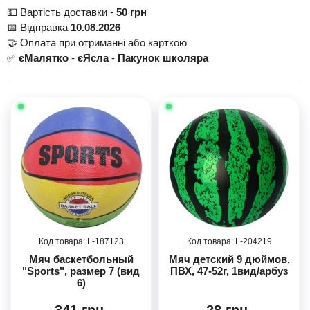
💵 Вартість доставки -
50 грн
📅 Відправка
10.08.2026
🤝 Оплата при отриманні або карткою
✅
єМалятко
-
єЯсла
-
Пакунок школяра
187123
204219
Мяч баскетбольный
Мяч детский 9 дюймов,
"Sports", размер 7 (вид
ПВХ, 47-52г, 1вид/арбуз
6)
341 грн.
28 грн.