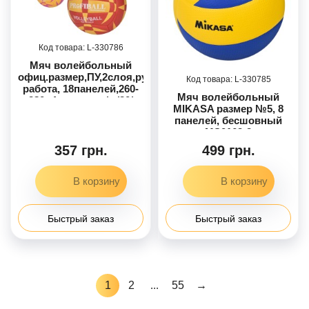
330786
Мяч волейбольный
офиц.размер,ПУ,2слоя,ручная
330785
работа, 18панелей,260-
Мяч волейбольный
280г,4 цвета,в п/е /30/
MIKASA размер №5, 8
панелей, бесшовный
MS0162-2
357 грн.
499 грн.
Быстрый заказ
Быстрый заказ
1
2
...
55
→