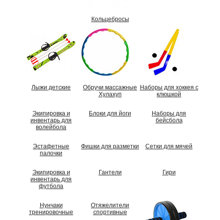
Кольцебросы
Лыжи детские
Обручи массажные
Наборы для хоккея с
Хулахуп
клюшкой
Экипировка и
Блоки для йоги
Наборы для
инвентарь для
бейсбола
волейбола
Эстафетные
Фишки для разметки
Сетки для мячей
палочки
Экипировка и
Гантели
Гири
инвентарь для
футбола
Нунчаки
Отяжелители
тренировочные
спортивные