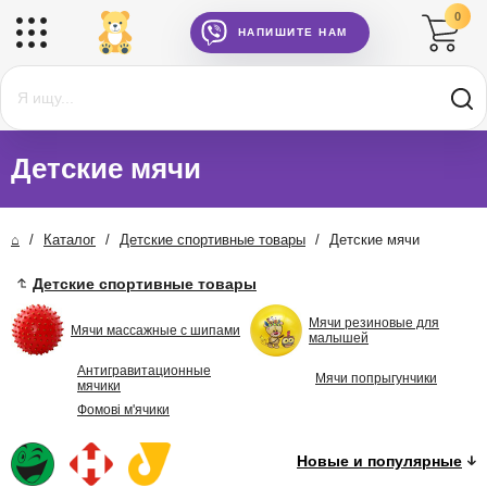
0
НАПИШИТЕ НАМ
Детские мячи
⌂
/
Каталог
/
Детские спортивные товары
/
Детские мячи
Детские спортивные товары
Мячи резиновые для
Мячи массажные с шипами
малышей
Антигравитационные
Мячи попрыгунчики
мячики
Фомові м'ячики