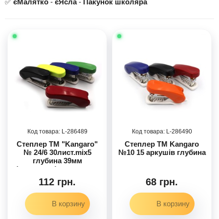
✅
єМалятко
-
єЯсла
-
Пакунок школяра
286489
286490
Степлер TM "Kangaro"
Степлер TM Kangaro
№ 24/6 30лист.mix5
№10 15 аркушів глубина
глубина 39мм
(антистепл) пласт корп
112 грн.
68 грн.