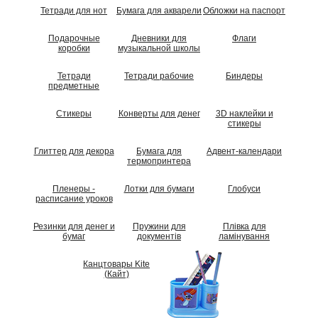
Тетради для нот
Бумага для акварели
Обложки на паспорт
Подарочные
Дневники для
Флаги
коробки
музыкальной школы
Тетради
Тетради рабочие
Биндеры
предметные
Стикеры
Конверты для денег
3D наклейки и
стикеры
Глиттер для декора
Бумага для
Адвент-календари
термопринтера
Пленеры -
Лотки для бумаги
Глобуси
расписание уроков
Резинки для денег и
Пружини для
Плівка для
бумаг
документів
ламінування
Канцтовары Kite
(Кайт)