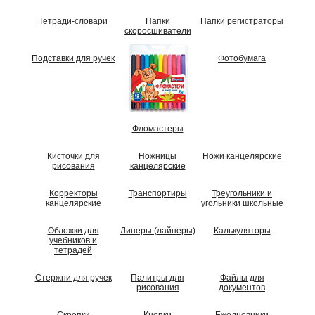
Тетради-словари
Папки
Папки регистраторы
скоросшиватели
Подставки для ручек
Фотобумага
Фломастеры
Кисточки для
Ножницы
Ножи канцелярские
рисования
канцелярские
Корректоры
Транспортиры
Треугольники и
канцелярские
угольники школьные
Обложки для
Линеры (лайнеры)
Калькуляторы
учебников и
тетрадей
Стержни для ручек
Палитры для
Файлы для
рисования
документов