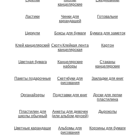
Скрепки
Кнопки
Ежедневники
канцелярские
Ластики
Чинки для
Готовальни
карандашей
Циркули
Боксы для бумаги
Бумага для заметок
Клей канцелярский
Скотч Клейкая лента
Картон
канцелярская
Цветная бумага
Канцелярские
Стаканы
наборы
канцелярские
Пакеты подарочные
Скетчбуки для
Закладки для книг
рисования
Органайзеры
Подставки для книг
Доски для лепки
пластилина
Пластилин для
Анкеты для девочек
Дыроколы
школы обычный
(или альбом друзей)
Цветные карандаши
Альбомы для
Корзины для бумаги
рисования