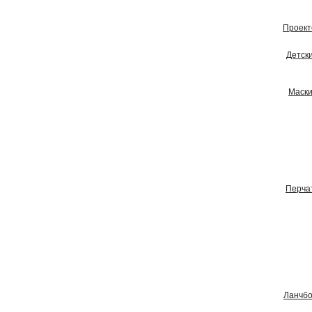
Проект
Детск
Маски
Перча
Ланчбо