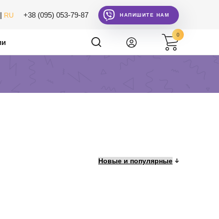
|
+38 (095) 053-79-87
RU
НАПИШИТЕ НАМ
0
ии