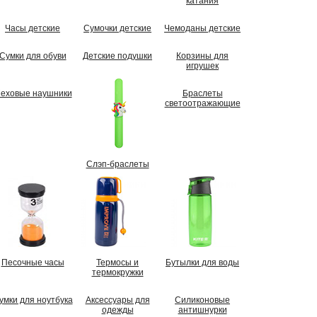
катания
Часы детские
Сумочки детские
Чемоданы детские
Сумки для обуви
Детские подушки
Корзины для
игрушек
еховые наушники
Браслеты
светоотражающие
Слэп-браслеты
Песочные часы
Термосы и
Бутылки для воды
термокружки
умки для ноутбука
Аксессуары для
Силиконовые
одежды
антишнурки