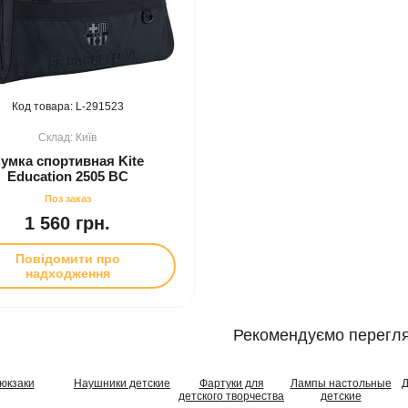
291523
Київ
умка спортивная Kite
Education 2505 BC
1 560 грн.
Повідомити про
надходження
Рекомендуємо перегля
юкзаки
Наушники детские
Фартуки для
Лампы настольные
Д
детского творчества
детские