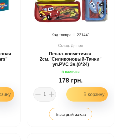
221441
Дніпро
ковая
Пенал-косметичка.
ars"
2см."Силиконовый-Тачки"
уп.PVC 3в.(8*24)
178 грн.
Быстрый заказ