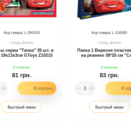
290293
116565
Дніпро
Дніпро
ы серии "Тачки" 35 шт. в
Папка 1 Вересня пласти
 19х13х3см GToys Z10215
на резинке 38*25 см "C
81 грн.
83 грн.
Быстрый заказ
Быстрый заказ