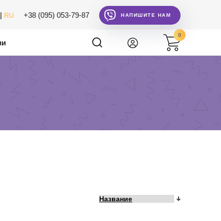
|
+38 (095) 053-79-87
RU
НАПИШИТЕ НАМ
0
ии