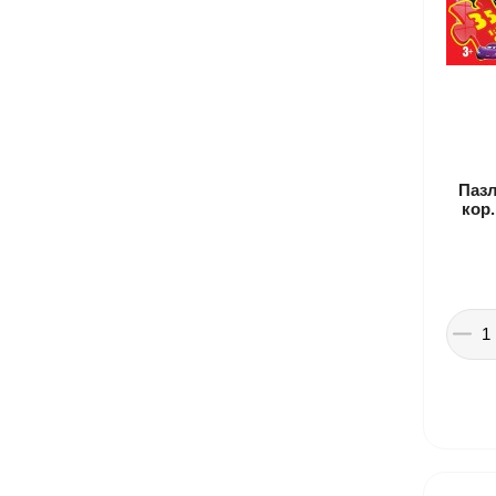
Пазл
кор.