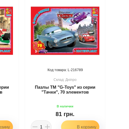
216789
Дніпро
ерии
Пазлы ТМ "G-Toys" из серии
ов
"Тачки", 70 элементов
81 грн.