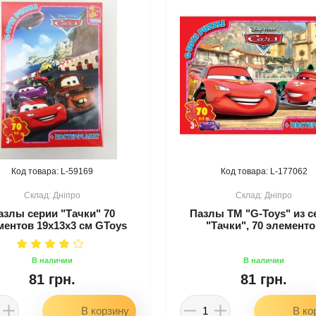
59169
177062
Дніпро
Дніпро
азлы серии "Тачки" 70
Пазлы ТМ "G-Toys" из с
ментов 19х13х3 см GToys
"Тачки", 70 элемент
81 грн.
81 грн.