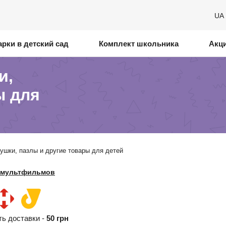
UA
рки в детский сад
Комплект школьника
Акц
и,
ы для
рушки, пазлы и другие товары для детей
 мультфильмов
ть доставки -
50 грн