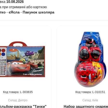
авка
10.08.2026
а при отриманні або карткою
тко
-
єЯсла
-
Пакунок школяра
303835
310151
Дніпро
Київ
 Альбом-раскраска "Тачки"
Набор защитного снаря