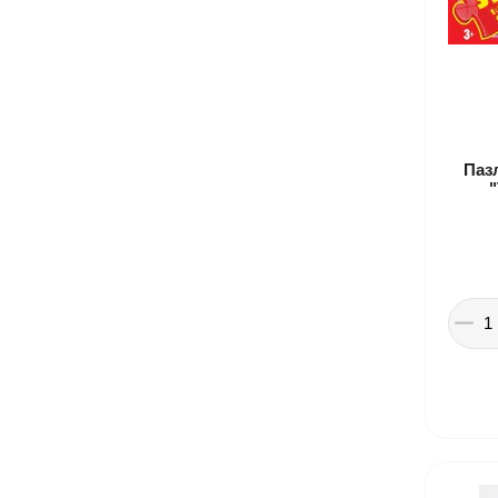
Паз
"