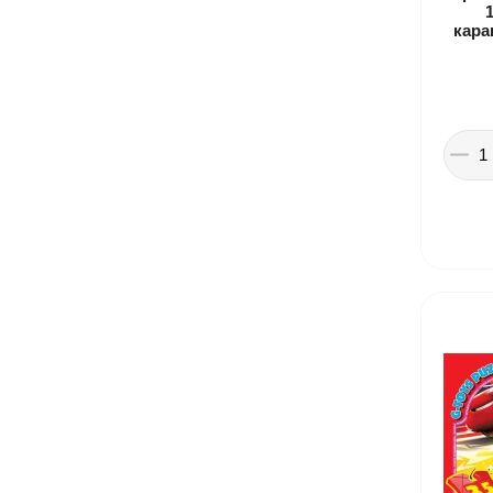
кара
Іграшки в дитячий садок
Подарки для детей