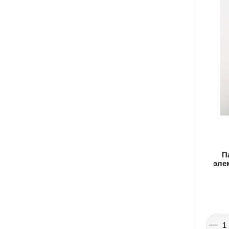
П
эле