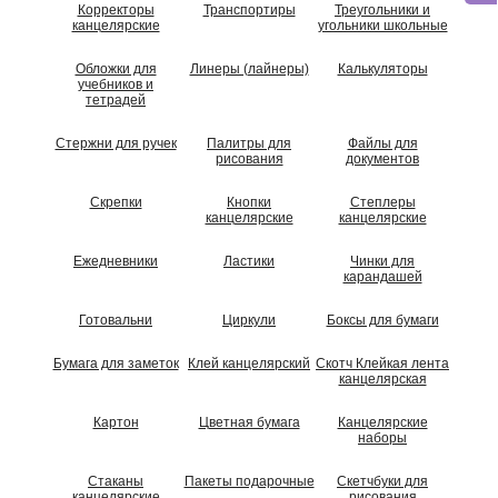
Корректоры
Транспортиры
Треугольники и
канцелярские
угольники школьные
Обложки для
Линеры (лайнеры)
Калькуляторы
учебников и
тетрадей
Стержни для ручек
Палитры для
Файлы для
рисования
документов
Скрепки
Кнопки
Степлеры
канцелярские
канцелярские
Ежедневники
Ластики
Чинки для
карандашей
Готовальни
Циркули
Боксы для бумаги
Бумага для заметок
Клей канцелярский
Скотч Клейкая лента
канцелярская
Картон
Цветная бумага
Канцелярские
наборы
Стаканы
Пакеты подарочные
Скетчбуки для
канцелярские
рисования