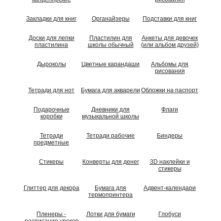
Закладки для книг
Органайзеры
Подставки для книг
Доски для лепки
Пластилин для
Анкеты для девочек
пластилина
школы обычный
(или альбом друзей)
Дыроколы
Цветные карандаши
Альбомы для
рисования
Тетради для нот
Бумага для акварели
Обложки на паспорт
Подарочные
Дневники для
Флаги
коробки
музыкальной школы
Тетради
Тетради рабочие
Биндеры
предметные
Стикеры
Конверты для денег
3D наклейки и
стикеры
Глиттер для декора
Бумага для
Адвент-календари
термопринтера
Пленеры -
Лотки для бумаги
Глобуси
расписание уроков