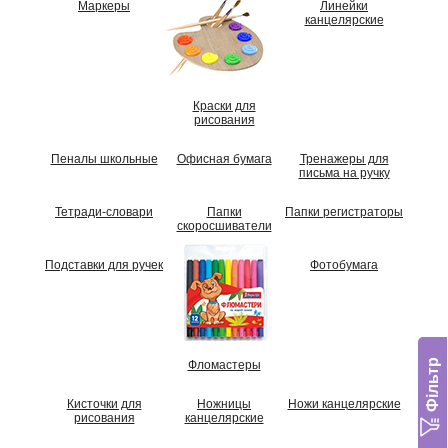
Маркеры
Линейки
канцелярские
Краски для
рисования
Пеналы школьные
Офисная бумага
Тренажеры для
письма на ручку
Тетради-словари
Папки
Папки регистраторы
скоросшиватели
Подставки для ручек
Фотобумага
Фільтр
Фломастеры
Кисточки для
Ножницы
Ножи канцелярские
рисования
канцелярские