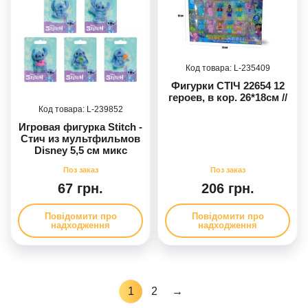
235409
Фигурки СТІЧ 22654 12
героев, в кор. 26*18см //
239852
Игровая фигурка Stitch -
Стич из мультфильмов
Disney 5,5 см микс
видов
67 грн.
206 грн.
Повідомити про
Повідомити про
надходження
надходження
1
2
→