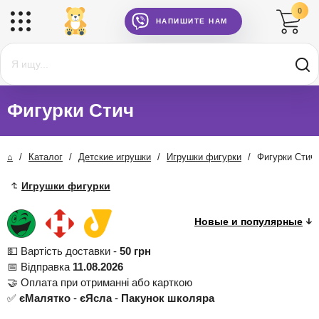
0
НАПИШИТЕ НАМ
Фигурки Стич
⌂
/
Каталог
/
Детские игрушки
/
Игрушки фигурки
/
Фигурки Стич
Игрушки фигурки
💵 Вартість доставки -
50 грн
📅 Відправка
11.08.2026
🤝 Оплата при отриманні або карткою
✅
єМалятко
-
єЯсла
-
Пакунок школяра