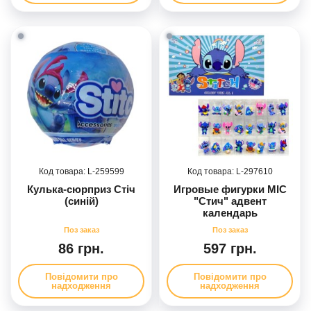
259599
297610
Кулька-сюрприз Стіч
Игровые фигурки MIC
(синій)
"Стич" адвент
календарь
86 грн.
597 грн.
Повідомити про
Повідомити про
надходження
надходження