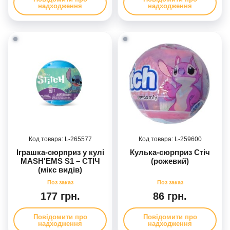
надходження
надходження
265577
259600
Іграшка-сюрприз у кулі
Кулька-сюрприз Стіч
MASH'EMS S1 – СТІЧ
(рожевий)
(мікс видів)
177 грн.
86 грн.
Повідомити про
Повідомити про
надходження
надходження