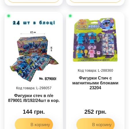
288360
Фигурки Стич с
магнитными блоками
23204
298057
Фигурки стеч в п/е
879001 /8/192/24шт в кор.
144 грн.
252 грн.