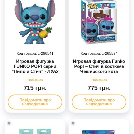
286541
265584
Игровая фигурка
Игровая фигурка Funko
FUNKO POP! серии
Pop! – Стич в костюме
"Лило и Стич" - ЛУАУ
Чеширского кота
СТИЧ
715 грн.
775 грн.
Повідомити про
Повідомити про
надходження
надходження