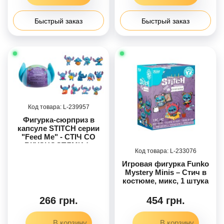
Быстрый заказ
Быстрый заказ
239957
Фигурка-сюрприз в
капсуле STITCH серии
"Feed Me" - СТІЧ СО
ВКУСНОСТЯМИ (в
233076
ассортименте, в
дисплее))
Игровая фигурка Funko
Mystery Minis – Стич в
костюме, микс, 1 штука
266 грн.
454 грн.