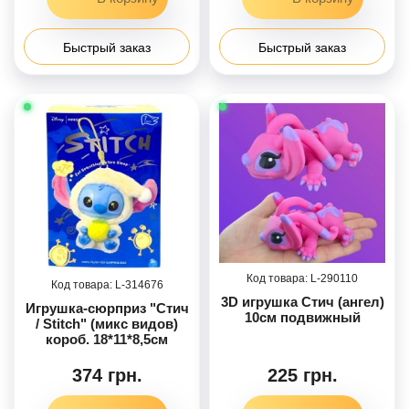
Быстрый заказ
Быстрый заказ
290110
314676
3D игрушка Стич (ангел)
Игрушка-сюрприз "Стич
10см подвижный
/ Stitch" (микс видов)
короб. 18*11*8,5см
374 грн.
225 грн.