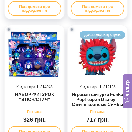
Повідомити про
Повідомити про
надходження
надходження
ДОСТАВКА ВІД 3 ДНІВ
Фільтр
314048
312136
НАБОР ФИГУРОК
Игровая фигурка Funko
"STICH/СТИЧ"
Pop! серии Disney –
Стич в костюме Симбы
326 грн.
717 грн.
Повідомити про
Повідомити про