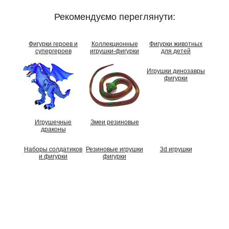
Рекомендуємо переглянути:
Фигурки героев и
Коллекционные
Фигурки животных
супергероев
игрушки-фигурки
для детей
Игрушки динозавры
фигурки
Игрушечные
Змеи резиновые
драконы
Наборы солдатиков
Резиновые игрушки
3d игрушки
и фигурки
фигурки