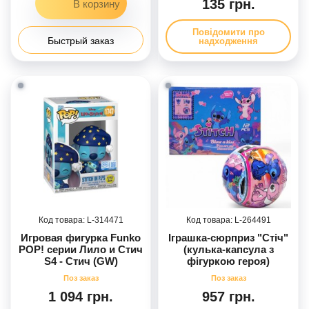
135 грн.
Повідомити про
Быстрый заказ
надходження
314471
264491
Игровая фигурка Funko
Іграшка-сюрприз "Стіч"
POP! серии Лило и Стич
(кулька-капсула з
S4 - Стич (GW)
фігуркою героя)
1 094 грн.
957 грн.