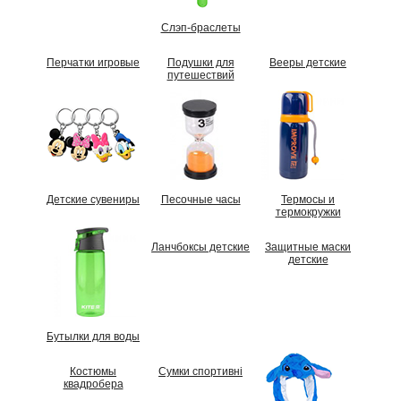
Слэп-браслеты
Перчатки игровые
Подушки для
Вееры детские
путешествий
Детские сувениры
Песочные часы
Термосы и
термокружки
Ланчбоксы детские
Защитные маски
детские
Бутылки для воды
Костюмы
Сумки спортивні
квадробера