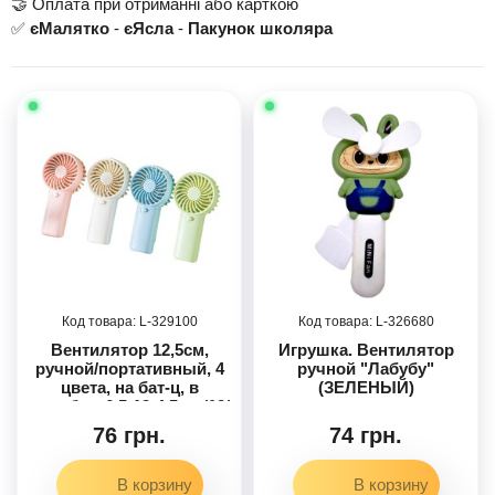
🤝 Оплата при отриманні або карткою
✅
єМалятко
-
єЯсла
-
Пакунок школяра
329100
326680
Вентилятор 12,5см,
Игрушка. Вентилятор
ручной/портативный, 4
ручной "Лабубу"
цвета, на бат-ц, в
(ЗЕЛЕНЫЙ)
коробке, 6,5-13-4,5см /12/
76 грн.
74 грн.