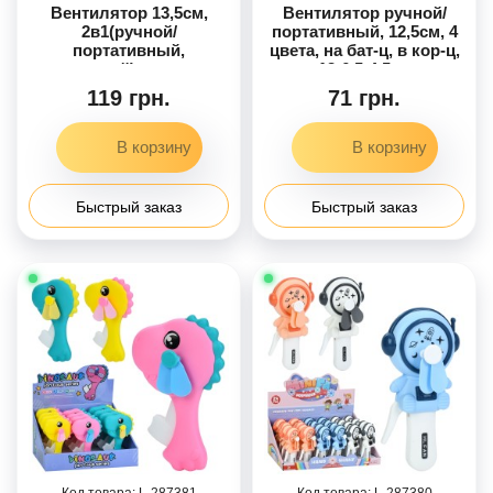
Вентилятор 13,5см,
Вентилятор ручной/
2в1(ручной/
портативный, 12,5см, 4
портативный,
цвета, на бат-ц, в кор-ц,
настольный), медведик,
13-6,5-4,5см
3скорости, свет
119 грн.
71 грн.
(цветной), аккумулятор,
USBзарядное, микс
цветов, в кор-це, 7,5-15-
5см
Быстрый заказ
Быстрый заказ
287381
287380