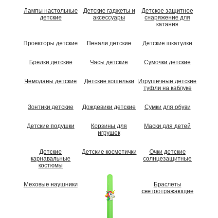
Лампы настольные
Детские гаджеты и
Детское защитное
детские
аксессуары
снаряжение для
катания
Проекторы детские
Пенали детские
Детские шкатулки
Брелки детские
Часы детские
Сумочки детские
Чемоданы детские
Детские кошельки
Игрушечные детские
туфли на каблуке
Зонтики детские
Дождевики детские
Сумки для обуви
Детские подушки
Корзины для
Маски для детей
игрушек
Детские
Детские косметички
Очки детские
карнавальные
солнцезащитные
костюмы
Меховые наушники
Браслеты
светоотражающие