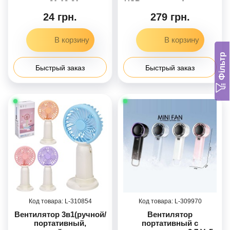
кор. 21-12-21см
USBзарядное, 4 цвета, в
кор-це, 11-17,5-9,5см /24/
24 грн.
279 грн.
Фільтр
Быстрый заказ
Быстрый заказ
310854
309970
Вентилятор 3в1(ручной/
Вентилятор
портативный,
портативный с