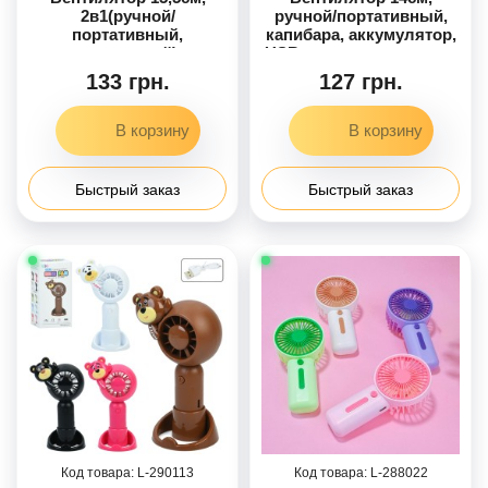
2в1(ручной/
ручной/портативный,
портативный,
капибара, аккумулятор,
настольный),
USBзарядное, короткая
3скорости,
ручка, наклейки, 3
133 грн.
127 грн.
свет,аккум,USBзарядное,3
цвета, в кор-це, 6,5-14,5-
цвета, в кор-це,10-18-
4см
4,5см
Быстрый заказ
Быстрый заказ
290113
288022