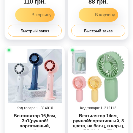
110 грн.
88 грн.
USBзарядное, 4 цвета, в
кор, 8-15-5см /60/
Быстрый заказ
Быстрый заказ
314010
312113
Вентилятор 16,5см,
Вентилятор 14см,
3в1(ручной/
ручной/портативный, 3
портативный,
цвета, на бат-ц, в кор-ц,
настольный, подставка
7,5-14-4см /72/