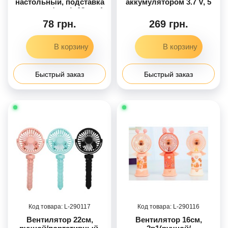
настольный, подставка
аккумулятором 3.7 V, 5
для телефона), 18см, 4
режимов мощности,
цвета, на бат-ц, в кор-ц,
экран, кабель USB Type-
78 грн.
269 грн.
8-17,5-5см /48/
C, в кор. /100-2/
Быстрый заказ
Быстрый заказ
290117
290116
Вентилятор 22см,
Вентилятор 16см,