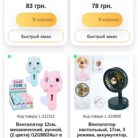
для телефона), 3
83 грн.
78 грн.
режима, акум.,
USBзарядное, 3 цвета, в
кор-це, 6-16-5,5см /72/
Быстрый заказ
Быстрый заказ
312112
310856
Вентилятор 12см,
Вентилятор
механический, ручной,
настольный, 17см, 3
(2 цвета) /12/288/24шт в
режима, аккумулятор,