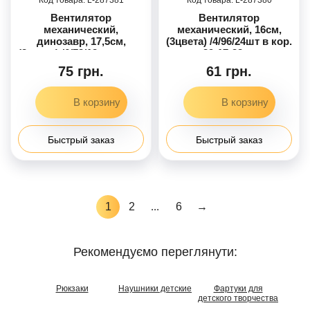
Вентилятор
Вентилятор
механический,
механический, 16см,
динозавр, 17,5см,
(3цвета) /4/96/24шт в кор.
(3цвета) /6/72/12шт в кор.
39-17-23см
32,5-18-19,5см
75 грн.
61 грн.
Быстрый заказ
Быстрый заказ
1
2
...
6
→
Рекомендуємо переглянути:
Рюкзаки
Наушники детские
Фартуки для
детского творчества