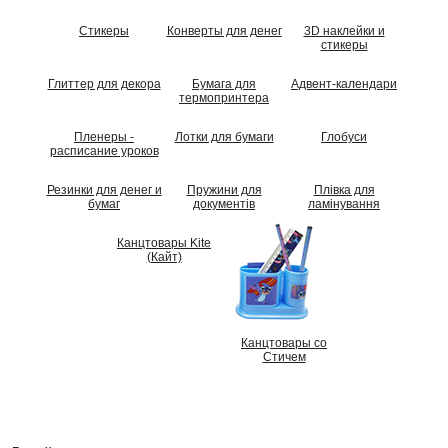
Стикеры
Конверты для денег
3D наклейки и
стикеры
Глиттер для декора
Бумага для
Адвент-календари
термопринтера
Пленеры -
Лотки для бумаги
Глобуси
расписание уроков
Резинки для денег и
Пружини для
Плівка для
бумаг
документів
ламінування
Канцтовары Kite
(Кайт)
Канцтовары со
Стичем