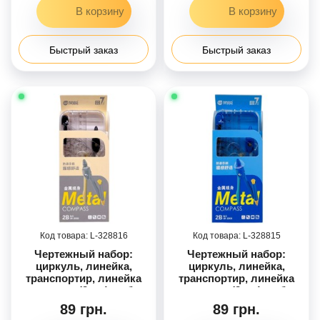
до олівця. (ЗЕЛЕНИЙ)
до олівця. (СИНІЙ)
Быстрый заказ
Быстрый заказ
328816
328815
Чертежный набор:
Чертежный набор:
циркуль, линейка,
циркуль, линейка,
транспортир, линейка
транспортир, линейка
под углом (2 шт), набор
под углом (2 шт), набор
запасных грифелей и
запасных грифелей и
89 грн.
89 грн.
резинок (Черный)
резинок (СИНИЙ)