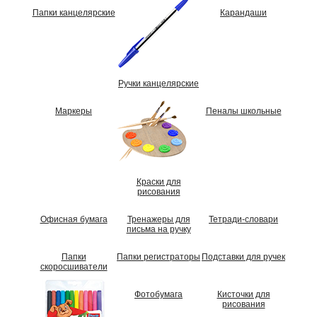
Папки канцелярские
Карандаши
Ручки канцелярские
Маркеры
Пеналы школьные
Краски для
рисования
Офисная бумага
Тренажеры для
Тетради-словари
письма на ручку
Папки
Папки регистраторы
Подставки для ручек
скоросшиватели
Фотобумага
Кисточки для
рисования