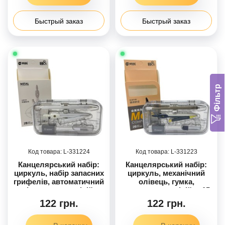
(СІРИЙ)
(ЧОРНИЙ)
Быстрый заказ
Быстрый заказ
Фільтр
331224
331223
Канцелярський набір:
Канцелярський набір:
циркуль, набір запасних
циркуль, механічний
грифелів, автоматичний
олівець, гумка,
олівець, гумка, лінійка
транспортир, лінійка 15
під 60 градусів, лінійка
см, трикутник 60ʼ,
122 грн.
122 грн.
під 90 градусів,
трикутник 45ʼ. Тубус із
транспортир та лінійка
запасними грифелями
завдовжки 15 см.
до олівця. (ЧОРНИЙ)