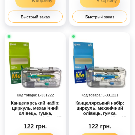
(БІЛИЙ)
Быстрый заказ
Быстрый заказ
331222
331221
Канцелярський набір:
Канцелярський набір:
циркуль, механічний
циркуль, механічний
олівець, гумка,
олівець, гумка,
транспортир, лінійка 15
транспортир, лінійка 15
см, трикутник 60ʼ,
см, трикутник 60ʼ,
122 грн.
122 грн.
трикутник 45ʼ. Тубус із
трикутник 45ʼ. Тубус із
запасними грифелями
запасними грифелями