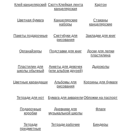
Клей канцелярский
Скотч Клейкая лента
Картон
канцелярская
Цветная бумага
Канцелярские
Стаканы
наборы
канцелярские
Пакеты подарочные
Скетчбуки для
Закладки для книг
рисования
Органайзеры
Подставки для книг
Доски для лепки
пластилина
Пластилин для
Анкеты для девочек
Дыроколы
школы обычный
(или альбом друзей)
Цветные карандаши
Альбомы для
Корзины для бумаги
рисования
Тетради для нот
Бумага для акварели
Обложки на паспорт
Подарочные
Дневники для
Флаги
коробки
музыкальной школы
Тетради
Тетради рабочие
Биндеры
предметные