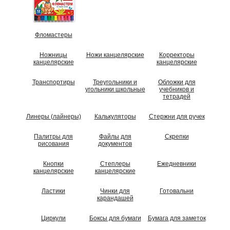
Фломастеры
Ножницы
Ножи канцелярские
Корректоры
канцелярские
канцелярские
Транспортиры
Треугольники и
Обложки для
угольники школьные
учебников и
тетрадей
Линеры (лайнеры)
Калькуляторы
Стержни для ручек
Палитры для
Файлы для
Скрепки
рисования
документов
Кнопки
Степлеры
Ежедневники
канцелярские
канцелярские
Ластики
Чинки для
Готовальни
карандашей
Циркули
Боксы для бумаги
Бумага для заметок