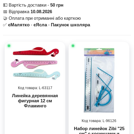
💵 Вартість доставки -
50 грн
📅 Відправка
10.08.2026
🤝 Оплата при отриманні або карткою
✅
єМалятко
-
єЯсла
-
Пакунок школяра
63117
Линейка деревянная
фигурная 12 см
Фламинго
96126
Набор линейок Zibi "25
см" с косинцами и