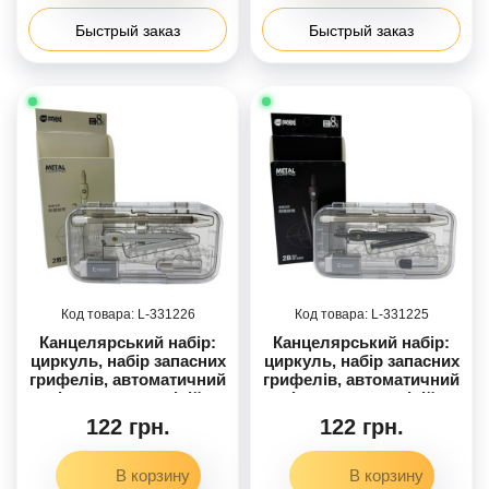
Быстрый заказ
Быстрый заказ
331226
331225
Канцелярський набір:
Канцелярський набір:
циркуль, набір запасних
циркуль, набір запасних
грифелів, автоматичний
грифелів, автоматичний
олівець, гумка, лінійка
олівець, гумка, лінійка
під 60 градусів, лінійка
під 60 градусів, лінійка
122 грн.
122 грн.
під 90 градусів,
під 90 градусів,
транспортир та лінійка
транспортир та лінійка
завдовжки 15 см.
завдовжки 15 см.