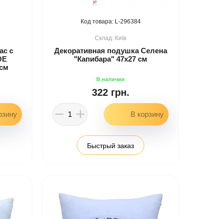
296384
Київ
ас с
Декоративная подушка Селена
ОЕ
"Капибара" 47x27 см
 см
322 грн.
Быстрый заказ