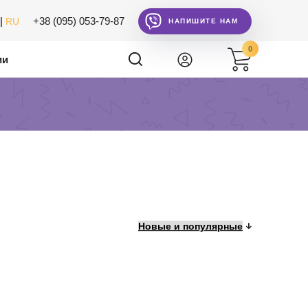
|
+38 (095) 053-79-87
RU
НАПИШИТЕ НАМ
0
ии