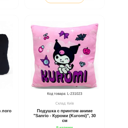
231023
Київ
 лого
Подушка с принтом аниме
"Sanrio - Куроми (Kuromi)", 30
см