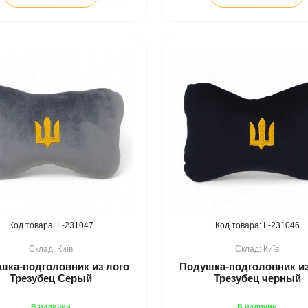
231047
231046
Київ
Київ
шка-подголовник из лого
Подушка-подголовник из
Трезубец Серый
Трезубец черный