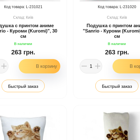
231021
231020
Київ
Київ
душка с принтом аниме
Подушка с принтом ан
rio - Куроми (Kuromi)", 30
"Sanrio - Куроми (Kuromi)
см
см
263 грн.
263 грн.
Быстрый заказ
Быстрый заказ