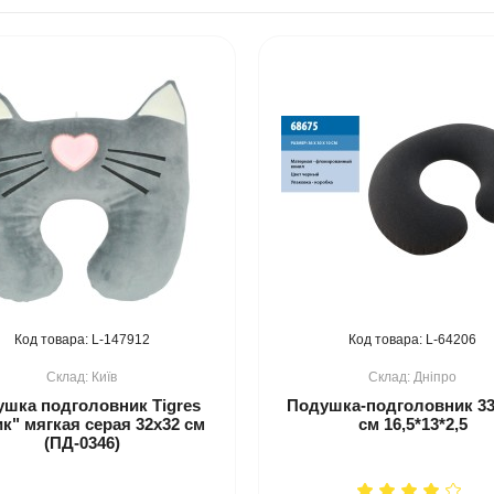
147912
64206
Київ
Дніпро
шка подголовник Tigres
Подушка-подголовник 33
ик" мягкая серая 32x32 см
см 16,5*13*2,5
(ПД-0346)