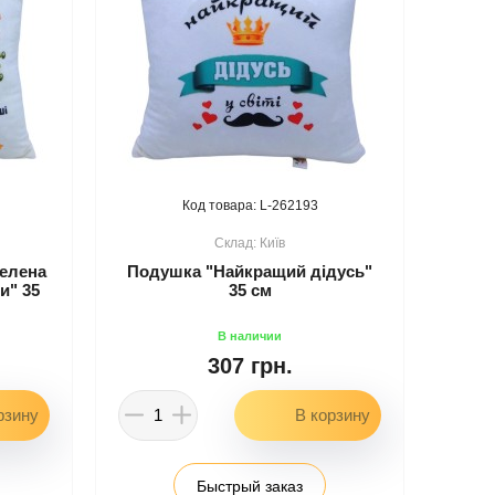
262193
Київ
елена
Подушка "Найкращий дідусь"
и" 35
35 см
307 грн.
Быстрый заказ