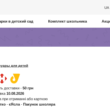
UA
рки в детский сад
Комплект школьника
Акц
суары для детей
ть доставки -
50 грн
авка
10.08.2026
а при отриманні або карткою
тко
-
єЯсла
-
Пакунок школяра