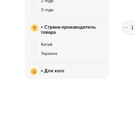
2 года
3 года
Іграшки в дитячий садок
Подарки для детей
» Страна-производитель
товара
Китай
Украина
» Для кого