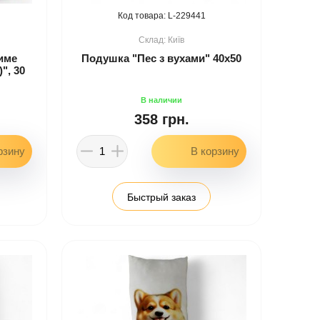
229441
Київ
име
Подушка "Пес з вухами" 40х50
", 30
358 грн.
Быстрый заказ