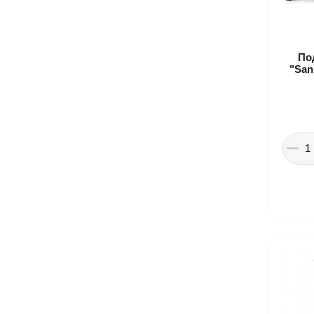
По
"San