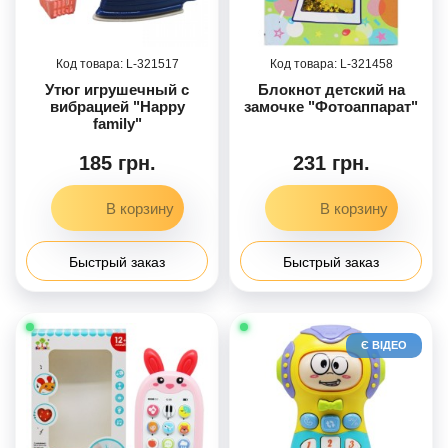
321517
321458
Утюг игрушечный c
Блокнот детский на
вибрацией "Happy
замочке "Фотоаппарат"
family"
185 грн.
231 грн.
Быстрый заказ
Быстрый заказ
Є ВІДЕО