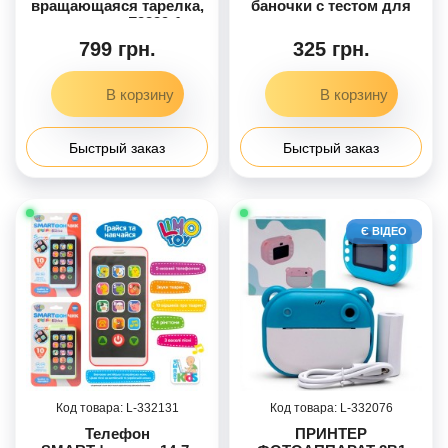
вращающаяся тарелка,
баночки с тестом для
звук, свет F2329-1
лепления
799 грн.
325 грн.
Быстрый заказ
Быстрый заказ
Є ВІДЕО
332131
332076
Телефон
ПРИНТЕР