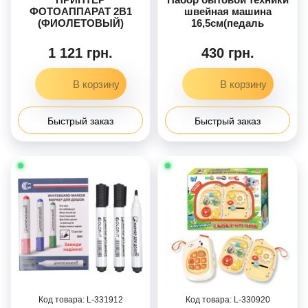
ФОТОАППАРАТ 2В1
швейная машина
(ФИОЛЕТОВЫЙ)
16,5см(педаль
термопринтер
управления, свет,
движущаяся деталь),
1 121 грн.
430 грн.
утюг (15,5см, свет,
вибрация), гладильная
доска, на бат-це, в кор.,
34-25-7см /24/
Быстрый заказ
Быстрый заказ
331912
330920