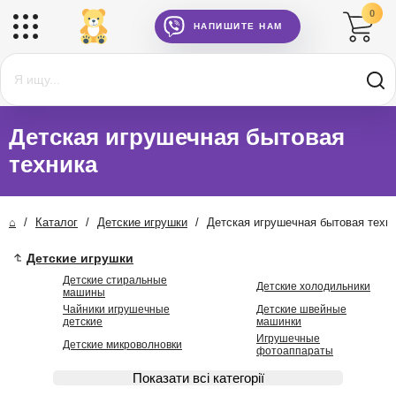
0
НАПИШИТЕ НАМ
Детская игрушечная бытовая
техника
⌂
/
Каталог
/
Детские игрушки
/
Детская игрушечная бытовая техн
Детские игрушки
Детские стиральные
Детские холодильники
машины
Чайники игрушечные
Детские швейные
детские
машинки
Игрушечные
Детские микроволновки
фотоаппараты
Показати всі категорії