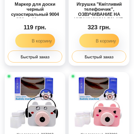
Маркер для доски
Игрушка "Кмітливий
черный
телефончик",
сухостиральный 9004
ОЗВУЧИВАНИЕ НА
"С" по 12шт в уп.
УКРАИНСКОМ ЯЗЫКЕ,
песни, скороговорки,
119 грн.
323 грн.
звуки, загадки,
пальчиковые игры,
подсветка
Быстрый заказ
Быстрый заказ