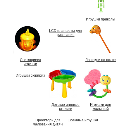
Игрушки приколы
LCD планшеты для
рисования
Светящиеся
Лошадки на палке
игрушки
Игрушки сюрприз
Детские игровые
Игрушки для
столики
малышей
Проектори для
Военные игрушки
малювання дитячі