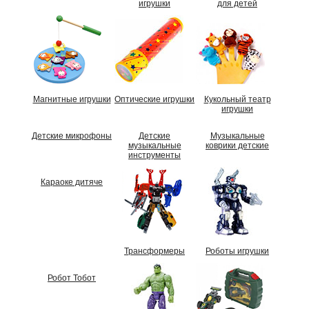
игрушки
для детей
Магнитные игрушки
Оптические игрушки
Кукольный театр
игрушки
Детские микрофоны
Детские
Музыкальные
музыкальные
коврики детские
инструменты
Караоке дитяче
Трансформеры
Роботы игрушки
Робот Тобот