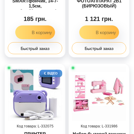
SMARTфончик, 14-7-
ФОТОАППАРАТ 2В1
1,5см,
(БИРЮЗОВЫЙ)
учебный(животные),
термопринтер
музыка-звук(УКР/англ),
185 грн.
1 121 грн.
звуки животных, песни,
стихи, 3 цвета, в слюде,
на бат-ц, 13-23-2см /48/
Быстрый заказ
Быстрый заказ
Є ВІДЕО
332075
331986
ПРИНТЕР
Набор бытовой техники