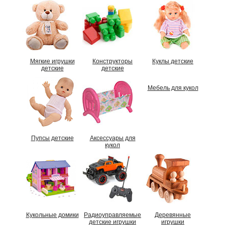
Мягкие игрушки
Конструкторы
Куклы детские
детские
детские
Мебель для кукол
Пупсы детские
Аксессуары для
кукол
Кукольные домики
Радиоуправляемые
Деревянные
детские игрушки
игрушки