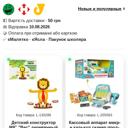
💵 Вартість доставки -
50 грн
📅 Відправка
10.08.2026
🤝 Оплата при отриманні або карткою
✅
єМалятко
-
єЯсла
-
Пакунок школяра
130286
205083
Детский конструктор
Кассовый аппарат микр-
MIC "Вес" деревянный
н,калькул,сканер,прод-