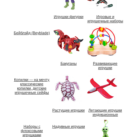
Игрушки фигурки
Игровые и
игрушечные наборы
Бейблэйд (Beyblade)
Бакуганы
Развивающие
игрушки
Копилки — на мечту,
классические
копилки, детские
игрушечные сейфы
Растущие игрушки
Летающие игрушки
индукционные
Наборы с
Надувные игрушки
флоксовыми
игрушками