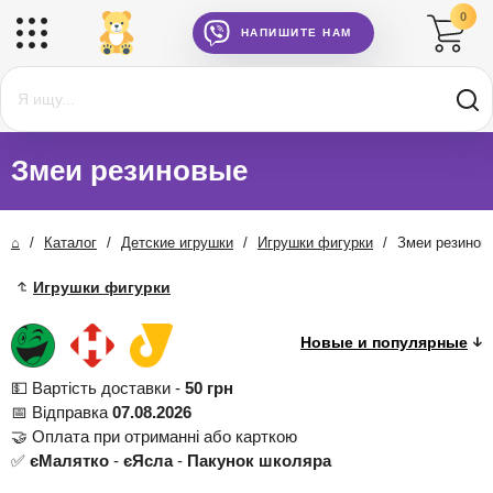
0
НАПИШИТЕ НАМ
Змеи резиновые
⌂
/
Каталог
/
Детские игрушки
/
Игрушки фигурки
/
Змеи резинов
Игрушки фигурки
💵 Вартість доставки -
50 грн
📅 Відправка
07.08.2026
🤝 Оплата при отриманні або карткою
✅
єМалятко
-
єЯсла
-
Пакунок школяра