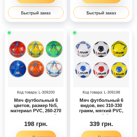
Быстрый заказ
Быстрый заказ
309200
309198
Мяч футбольный 6
Мяч футбольный 6
цветов, размер №5,
видов, вес 310-330
материал PVC, 260-270
грамм, мягкий PVC,
грамм, резиновый
резиновый баллон,
баллон, МИКС ВИДОВ
размер №5, МИКС
198 грн.
339 грн.
/100/
ВИДОВ /60/