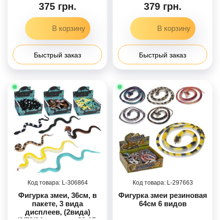
баллон, МИКС ВИДОВ
баллон, МИКС ВИДОВ
375 грн.
379 грн.
/60/
/60/
Быстрый заказ
Быстрый заказ
306864
297663
Фигурка змеи, 36см, в
Фигурка змеи резиновая
пакете, 3 вида
64см 6 видов
дисплеев, (2вида)