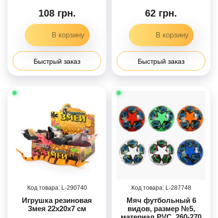
/3/72/24шт в кор. 32-15-
25см
108 грн.
62 грн.
Быстрый заказ
Быстрый заказ
290740
287748
Игрушка резиновая
Мяч футбольный 6
Змея 22x20x7 см
видов, размер №5,
материал PVC, 260-270