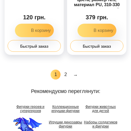
баллон резиновый,
материал PU, 310-330
микс видов
граммов, резиновый
баллон, микс видов
120 грн.
379 грн.
Быстрый заказ
Быстрый заказ
1
2
→
Рекомендуємо переглянути:
Фигурки героев и
Коллекционные
Фигурки животных
супергероев
игрушки-фигурки
для детей
Игрушки динозавры
Наборы солдатиков
фигурки
и фигурки