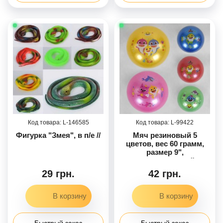
146585
99422
Фигурка "Змея", в п/е //
Мяч резиновый 5
цветов, вес 60 грамм,
размер 9",
перламутровый
29 грн.
42 грн.
Быстрый заказ
Быстрый заказ