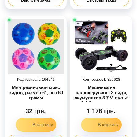
164546
327628
Мяч резиновый микс
Машинка на
видов, размер 6", вес 60
радіокеруванні 2 види,
грамм
акумулятор 3.7 V, пульт
2.4 G, керування з
браслета, зміна
32 грн.
1 176 грн.
положення корпусу,
гумові колеса, в коробці
(ЗЕЛЕНА)