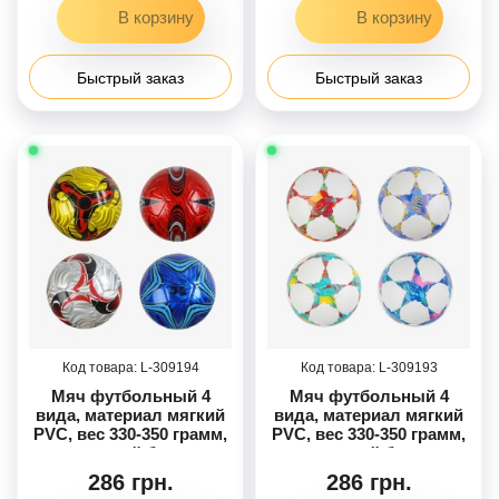
Быстрый заказ
Быстрый заказ
309194
309193
Мяч футбольный 4
Мяч футбольный 4
вида, материал мягкий
вида, материал мягкий
PVC, вес 330-350 грамм,
PVC, вес 330-350 грамм,
резиновый баллон,
резиновый баллон,
размер №5, МИКС
размер №5, МИКС
286 грн.
286 грн.
ВИДОВ /80/
ВИДОВ /80/