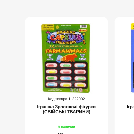
322902
" (20
Іграшка Зростаючі фігурки
Ігр
(СВІЙСЬКІ ТВАРИНИ)