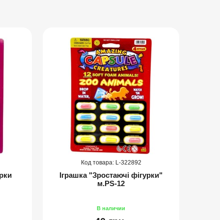
322892
урки
Іграшка "Зростаючі фігурки"
Набо
м.PS-12