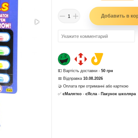
💵 Вартість доставки -
50 грн
📅 Відправка
10.08.2026
🤝 Оплата при отриманні або карткою
✅
єМалятко
-
єЯсла
-
Пакунок школяра