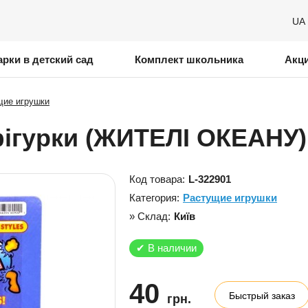
UA
рки в детский сад
Комплект школьника
Акц
щие игрушки
фігурки (ЖИТЕЛІ ОКЕАНУ)
Код товара:
L-322901
Категория:
Растущие игрушки
» Склад:
Київ
✔
В наличии
40
Быстрый заказ
грн.