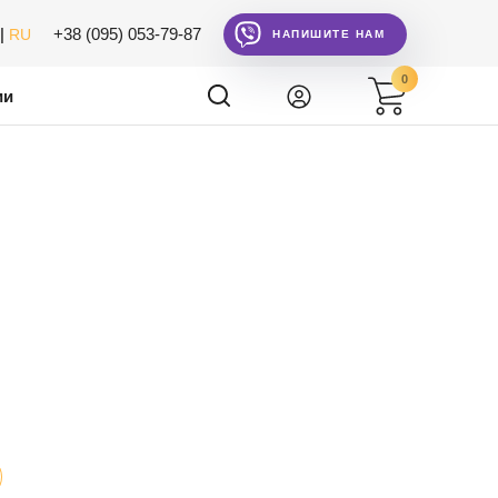
|
+38 (095) 053-79-87
RU
НАПИШИТЕ НАМ
0
ии