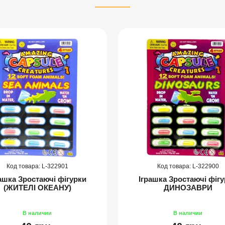
322901
322900
ашка Зростаючі фігурки
Іграшка Зростаючі фіг
(ЖИТЕЛІ ОКЕАНУ)
ДИНОЗАВРИ