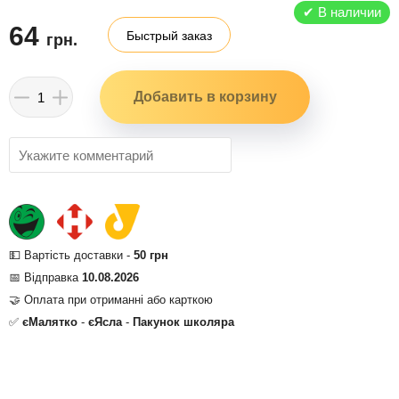
✔
В наличии
64
Быстрый заказ
грн.
💵 Вартість доставки -
50 грн
📅 Відправка
10.08.2026
🤝 Оплата при отриманні або карткою
✅
єМалятко
-
єЯсла
-
Пакунок школяра