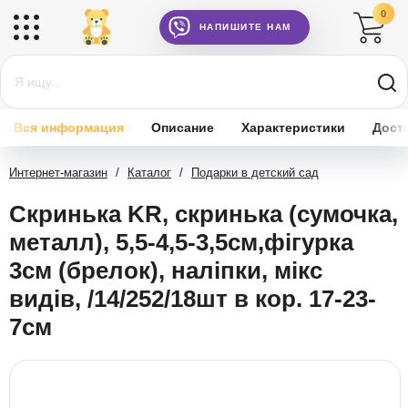
0
НАПИШИТЕ НАМ
Вся информация
Описание
Характеристики
Дост
Интернет-магазин
/
Каталог
/
Подарки в детский сад
Скринька KR, скринька (сумочка,
металл), 5,5-4,5-3,5см,фігурка
3см (брелок), наліпки, мікс
видів, /14/252/18шт в кор. 17-23-
7см