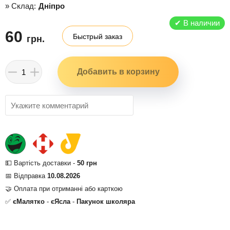
» Склад:
Дніпро
✔
В наличии
60
Быстрый заказ
грн.
💵 Вартість доставки -
50 грн
📅 Відправка
10.08.2026
🤝 Оплата при отриманні або карткою
✅
єМалятко
-
єЯсла
-
Пакунок школяра