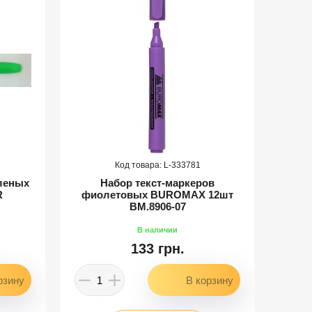
333781
еленых
Набор текст-маркеров
Наб
R
фиолетовых BUROMAX 12шт
BU
BM.8906-07
133 грн.