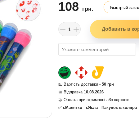
108
Быстрый зака
грн.
💵 Вартість доставки -
50 грн
📅 Відправка
10.08.2026
🤝 Оплата при отриманні або карткою
✅
єМалятко
-
єЯсла
-
Пакунок школяра