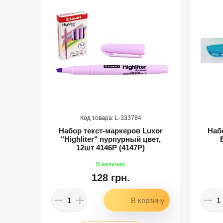
333784
иних
Набор текст-маркеров Luxor
Наб
-02
"Highliter" пурпурный цвет,
12шт 4146P (4147P)
128 грн.