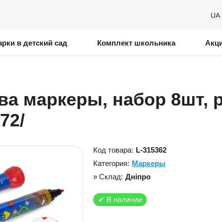
UA
рки в детский сад
Комплект школьника
Акц
ва маркеры, набор 8шт, 
72/
Код товара:
L-315362
Категория:
Маркеры
» Склад:
Дніпро
✔
В наличии