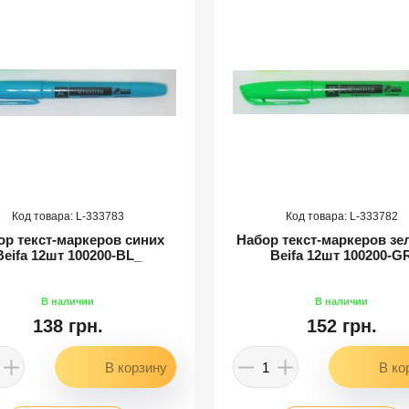
333783
333782
ор текст-маркеров синих
Набор текст-маркеров з
Beifa 12шт 100200-BL_
Beifa 12шт 100200-G
138 грн.
152 грн.