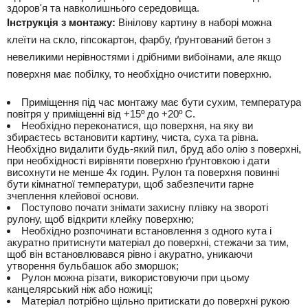
здоров'я та навколишнього середовища.
Інструкція з монтажу:
Вінілову картину в наборі можна
клеїти на скло, гіпсокартон, фарбу, ґрунтований бетон з
невеликими нерівностями і дрібними вибоїнами, але якщо
поверхня має побілку, то необхідно очистити поверхню.
Приміщення під час монтажу має бути сухим, температура
повітря у приміщенні від +15º до +20º С.
Необхідно переконатися, що поверхня, на яку ви
збираєтесь встановити картину, чиста, суха та рівна.
Необхідно видалити будь-який пил, бруд або олію з поверхні,
при необхідності вирівняти поверхню ґрунтовкою і дати
висохнути не менше 4х годин. Рулон та поверхня повинні
бути кімнатної температури, щоб забезпечити гарне
зчеплення клейової основи.
Поступово почати знімати захисну плівку на звороті
рулону, щоб відкрити клейку поверхню;
Необхідно розпочинати встановлення з одного кута і
акуратно притиснути матеріал до поверхні, стежачи за тим,
щоб він встановлювався рівно і акуратно, уникаючи
утворення бульбашок або зморшок;
Рулон можна різати, використовуючи при цьому
канцелярський ніж або ножиці;
Матеріал потрібно щільно притискати до поверхні рукою