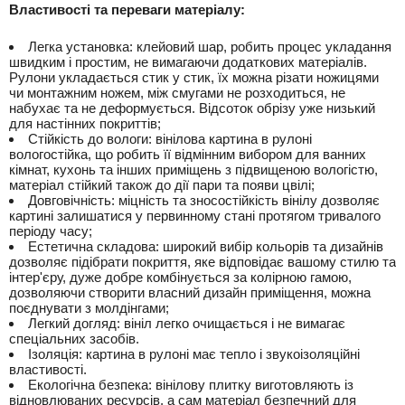
Властивості та переваги матеріалу:
Легка установка: клейовий шар, робить процес укладання
швидким і простим, не вимагаючи додаткових матеріалів.
Рулони укладається стик у стик, їх можна різати ножицями
чи монтажним ножем, між смугами не розходиться, не
набухає та не деформується. Відсоток обрізу уже низький
для настінних покриттів;
Стійкість до вологи: вінілова картина в рулоні
вологостійка, що робить її відмінним вибором для ванних
кімнат, кухонь та інших приміщень з підвищеною вологістю,
матеріал стійкий також до дії пари та появи цвілі;
Довговічність: міцність та зносостійкість вінілу дозволяє
картині залишатися у первинному стані протягом тривалого
періоду часу;
Естетична складова: широкий вибір кольорів та дизайнів
дозволяє підібрати покриття, яке відповідає вашому стилю та
інтер'єру, дуже добре комбінується за колірною гамою,
дозволяючи створити власний дизайн приміщення, можна
поєднувати з молдінгами;
Легкий догляд: вініл легко очищається і не вимагає
спеціальних засобів.
Ізоляція: картина в рулоні має тепло і звукоізоляційні
властивості.
Екологічна безпека: вінілову плитку виготовляють із
відновлюваних ресурсів, а сам матеріал безпечний для