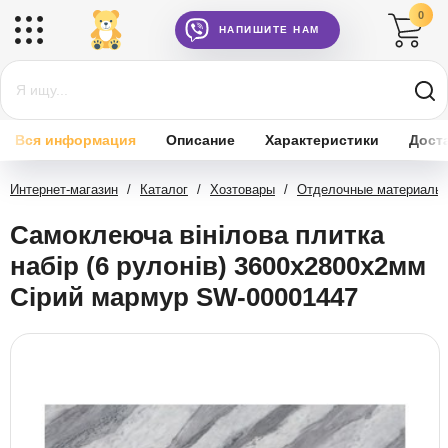
0
НАПИШИТЕ НАМ
Вся информация
Описание
Характеристики
Дост
Интернет-магазин
/
Каталог
/
Хозтовары
/
Отделочные материалы
Самоклеюча вінілова плитка
набір (6 рулонів) 3600х2800х2мм
Сірий мармур SW-00001447