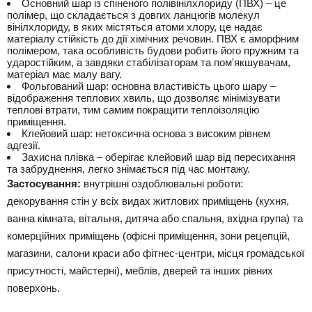
Основний шар із спіненого полівінілхлориду (ПВХ) – це
полімер, що складається з довгих ланцюгів молекул
вінілхлориду, в яких містяться атоми хлору, це надає
матеріалу стійкість до дії хімічних речовин. ПВХ є аморфним
полімером, така особливість будови робить його пружним та
ударостійким, а завдяки стабілізаторам та пом'якшувачам,
матеріал має малу вагу.
Фольгований шар: основна властивість цього шару –
відображення теплових хвиль, що дозволяє мінімізувати
теплові втрати, тим самим покращити теплоізоляцію
приміщення.
Клейовий шар: нетоксична основа з високим рівнем
адгезії.
Захисна плівка – оберігає клейовий шар від пересихання
та забруднення, легко знімається під час монтажу.
Застосування:
внутрішні оздоблювальні роботи:
декорування стін у всіх видах житлових приміщень (кухня,
ванна кімната, вітальня, дитяча або спальня, вхідна група) та
комерційних приміщень (офісні приміщення, зони рецепцій,
магазини, салони краси або фітнес-центри, місця громадської
присутності, майстерні), меблів, дверей та інших рівних
поверхонь.