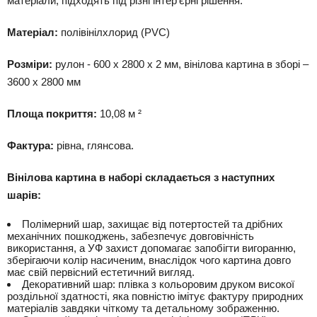
матеріали, підходять під різні інтер'єрні рішення.
Матеріал:
полівінілхлорид (PVC)
Розміри:
рулон - 600 х 2800 х 2 мм, вінілова картина в зборі –
3600 х 2800 мм
Площа покриття:
10,08 м ²
Фактура:
рівна, глянсова.
Вінілова картина в наборі складається з наступних
шарів:
Полімерний шар, захищає від потертостей та дрібних
механічних пошкоджень, забезпечує довговічність
використання, а УФ захист допомагає запобігти вигоранню,
зберігаючи колір насиченим, внаслідок чого картина довго
має свій первісний естетичний вигляд.
Декоративний шар: плівка з кольоровим друком високої
роздільної здатності, яка повністю імітує фактуру природних
матеріалів завдяки чіткому та детальному зображенню.