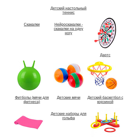
Детский настольный
теннис
Скакалки
Нейроскакалки -
скакалки на одну
ногу
Дартс
Фитболы (мячи для
Детские мячи
Детский баскетбол с
фитнеса)
корзиной
Детские наборы для
гольфа