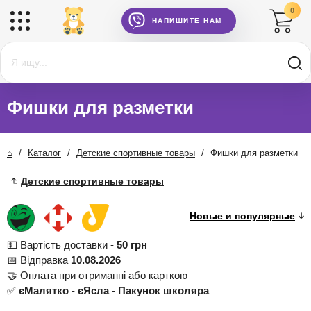
0
НАПИШИТЕ НАМ
Фишки для разметки
⌂
/
Каталог
/
Детские спортивные товары
/
Фишки для разметки
Детские спортивные товары
💵 Вартість доставки -
50 грн
📅 Відправка
10.08.2026
🤝 Оплата при отриманні або карткою
✅
єМалятко
-
єЯсла
-
Пакунок школяра