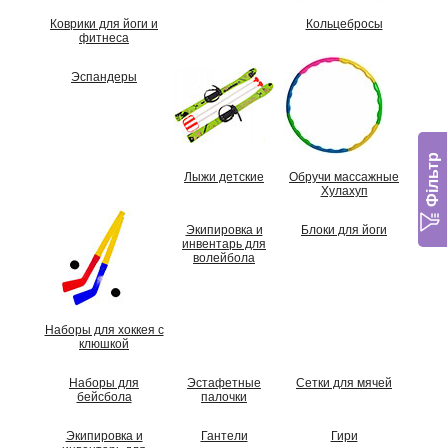
Коврики для йоги и
Кольцебросы
фитнеса
Эспандеры
Фільтр
Лыжи детские
Обручи массажные
Хулахуп
Экипировка и
Блоки для йоги
инвентарь для
волейбола
Наборы для хоккея с
клюшкой
Наборы для
Эстафетные
Сетки для мячей
бейсбола
палочки
Экипировка и
Гантели
Гири