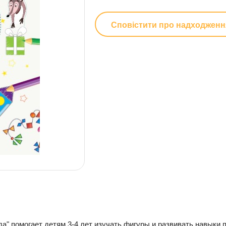
Сповістити про надходженн
да" помогает детям 3-4 лет изучать фигуры и развивать навыки 