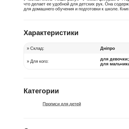
что делает ее удобной для детских рук. Она содер
для домашнего обучения и подготовки к школе. Книг
Іграшки в дитячий садок
Подарки для детей
Характеристики
» Склад:
Дніпро
для девочки;
» Для кого:
для мальчик
Категории
Прописи для детей