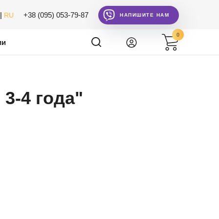
|
+38 (095) 053-79-87
RU
НАПИШИТЕ НАМ
0
ии
3-4 года"