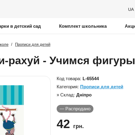
UA
рки в детский сад
Комплект школьника
Акц
школе
/
Прописи для детей
и-рахуй - Учимся фигуры 
Код товара:
L-65544
Категория:
Прописи для детей
» Склад:
Дніпро
—
Распродано
42
грн.