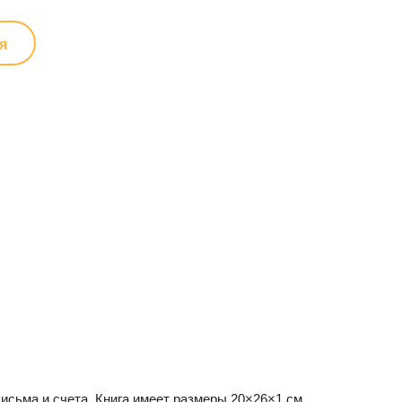
я
письма и счета. Книга имеет размеры 20×26×1 см,