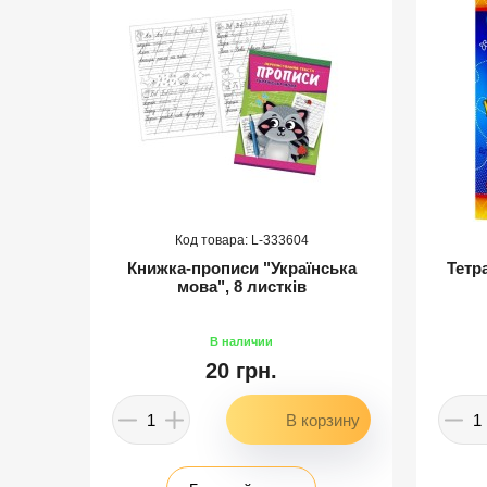
333604
Книжка-прописи "Українська
Тетр
и"
мова", 8 листків
20 грн.