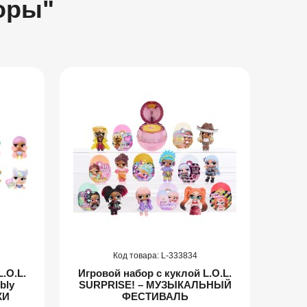
оры"
333834
.O.L.
Игровой набор с куклой L.O.L.
Игро
bly
SURPRISE! – МУЗЫКАЛЬНЫЙ
SUR
КИ
ФЕСТИВАЛЬ