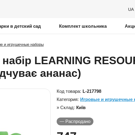
UA
рки в детский сад
Комплект школьника
Акц
е и игрушечные наборы
й набір LEARNING RESOU
дчуває ананас)
Код товара:
L-217798
Категория:
Игровые и игрушечные
» Склад:
Київ
—
Распродано