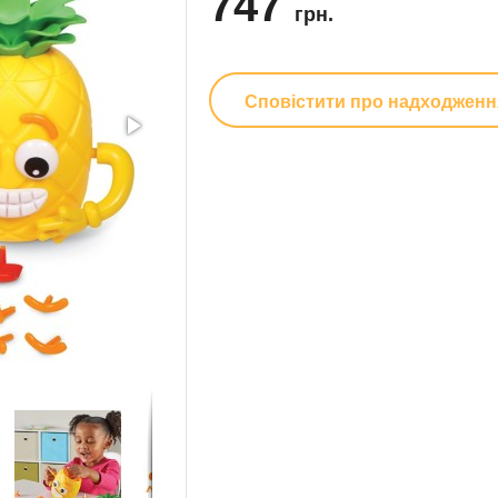
747
грн.
Сповістити про надходженн