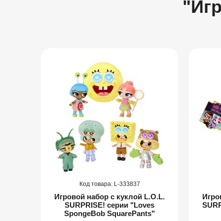
"Иг
333837
.O.L.
Игровой набор с куклой L.O.L.
Игро
ЬНЫЙ
SURPRISE! серии "Loves
SURP
SpongeBob SquarePants"