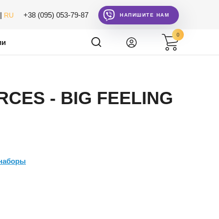
|
+38 (095) 053-79-87
RU
НАПИШИТЕ НАМ
0
ии
RCES - BIG FEELING
 наборы