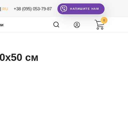
|
+38 (095) 053-79-87
RU
НАПИШИТЕ НАМ
0
ии
0x50 см