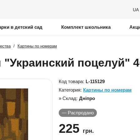
UA
рки в детский сад
Комплект школьника
Акц
чества
/
Картины по номерам
 "Украинский поцелуй" 4
Код товара:
L-115129
Категория:
Картины по номерам
» Склад:
Дніпро
—
Распродано
225
грн.