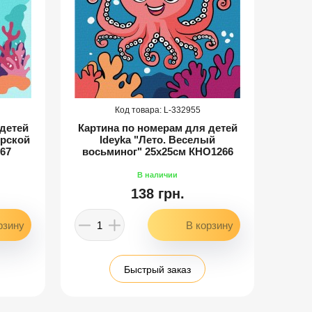
332955
детей
Картина по номерам для детей
Карт
орской
Ideyka "Лето. Веселый
Ide
67
восьминог" 25х25см КНО1266
138 грн.
Быстрый заказ