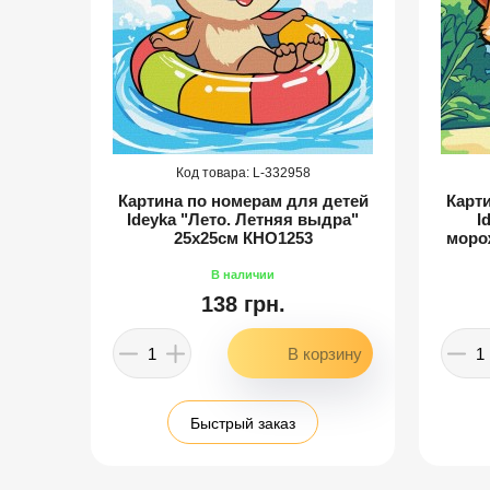
332958
детей
Картина по номерам для детей
Карт
ула"
Ideyka "Лето. Летняя выдра"
I
25х25см КНО1253
моро
138 грн.
Быстрый заказ