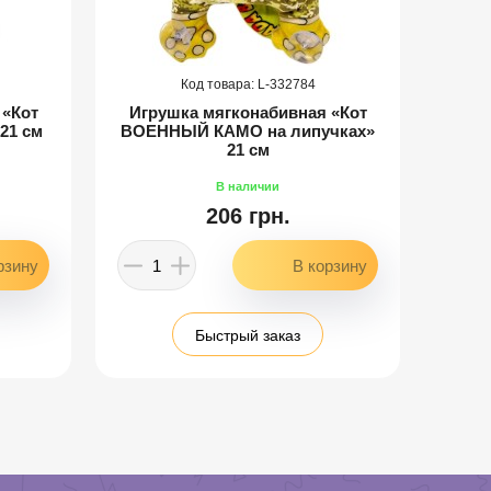
332784
 «Кот
Игрушка мягконабивная «Кот
Мяг
21 см
ВОЕННЫЙ КАМО на липучках»
детс
21 см
206 грн.
Быстрый заказ