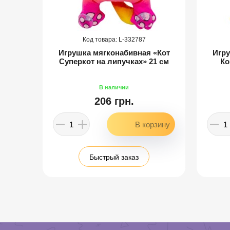
332787
овое
Игрушка мягконабивная «Кот
Игру
32 см
Суперкот на липучках» 21 см
Ко
206 грн.
Быстрый заказ