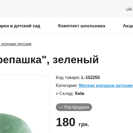
UA
рки в детский сад
Комплект школьника
Акц
 игрушки детские
репашка", зеленый
Код товара:
L-152255
Категория:
Мягкие игрушки детские
» Склад:
Київ
—
Распродано
180
грн.