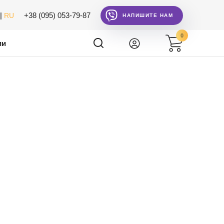
|
+38 (095) 053-79-87
RU
НАПИШИТЕ НАМ
0
ии