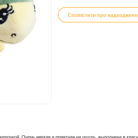
Сповістити про надходженн
епочкой. Очень мягкая и приятная на ощупь, выполнена в краси