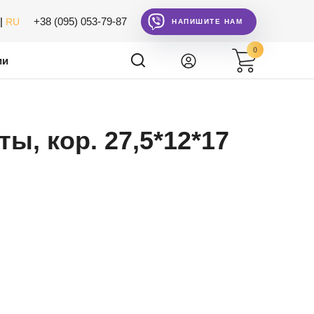
|
+38 (095) 053-79-87
RU
НАПИШИТЕ НАМ
0
ии
, кор. 27,5*12*17