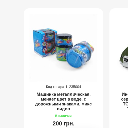
235004
ель
Машинка металлическая,
Ин
" -
меняет цвет в воде, с
се
 "ЦСО
дорожными знаками, микс
TO
e
видов
200 грн.