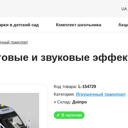
UA
рки в детский сад
Комплект школьника
Акц
чный транспорт
товые и звуковые эффекты
Код товара:
L-154729
Категория:
Игрушечный транспорт
» Склад:
Дніпро
✔
В наличии