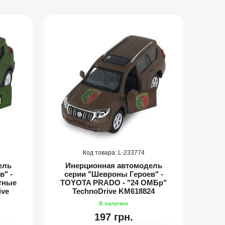
233774
ель
Инерционная автомодель
Ин
" -
серии "Шевроны Героев" -
се
тные
TOYOTA PRADO - "24 ОМБр"
TOYO
ive
TechnoDrive KM618824
197 грн.