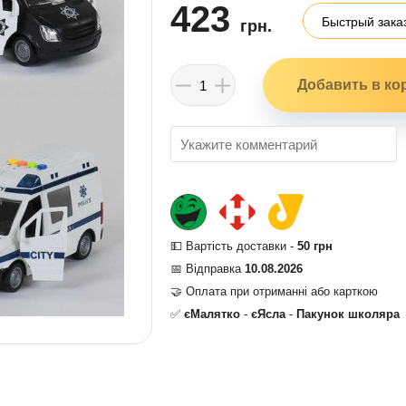
423
Быстрый зака
грн.
💵 Вартість доставки -
50 грн
📅 Відправка
10.08.2026
🤝 Оплата при отриманні або карткою
✅
єМалятко
-
єЯсла
-
Пакунок школяра