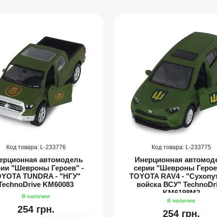
233776
233775
ерционная автомодель
Инерционная автомод
рии "Шевроны Героев" -
серии "Шевроны Героев
YOTA TUNDRA - "НГУ"
TOYOTA RAV4 - "Сухопу
TechnoDrive KM60083
войска ВСУ" TechnoDr
KM6198M2
254 грн.
254 грн.