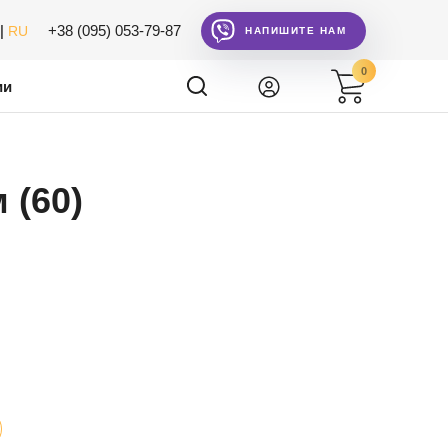
|
+38 (095) 053-79-87
RU
НАПИШИТЕ НАМ
0
ии
 (60)