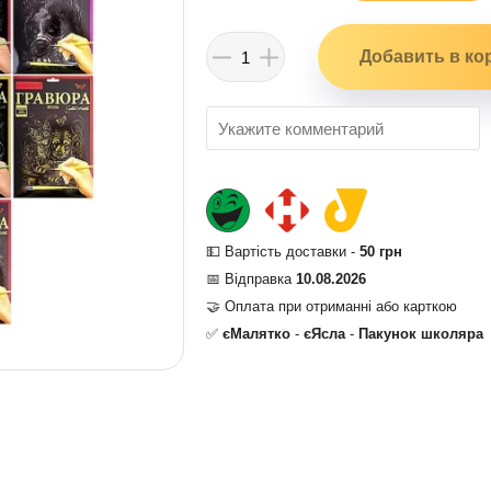
💵 Вартість доставки -
50 грн
📅 Відправка
10.08.2026
🤝 Оплата при отриманні або карткою
✅
єМалятко
-
єЯсла
-
Пакунок школяра