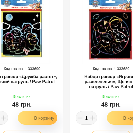
333690
333689
 гравюр «Дружба растет»,
Набор гравюр «Игров
чий патруль / Paw Patrol
развлечения», Щеняч
патруль / Paw Patrol
48 грн.
48 грн.