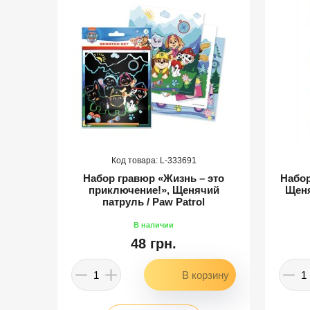
333691
Набор гравюр «Жизнь – это
Набор
то
приключение!», Щенячий
Щеня
патруль / Paw Patrol
48 грн.