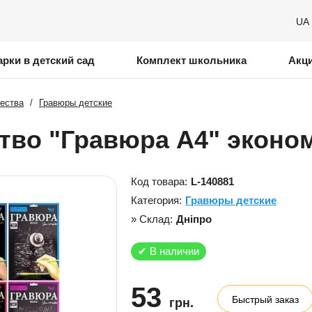
UA
рки в детский сад
Комплект школьника
Акц
чества
/
Гравюры детские
тво "Гравюра А4" эконом
Код товара:
L-140881
Категория:
Гравюры детские
» Склад:
Дніпро
✔
В наличии
53
Быстрый заказ
грн.