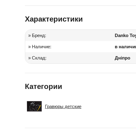
Іграшки в дитячий садок
Характеристики
Подарки для детей
» Бренд:
Danko To
» Наличие:
в наличи
» Склад:
Дніпро
Категории
Гравюры детские