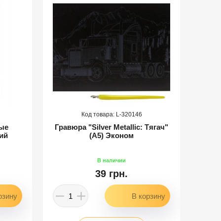
320146
ые
Гравюра "Silver Metallic: Тягач"
ий
(А5) Эконом
"
39 грн.