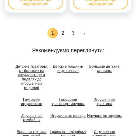
надходження
надходження
1
2
3
→
Рекомендуємо переглянути:
Детские тракторы:
Детские машинки
Большие детские
от больших на
игрушечные
машины
аккумуляторе и
педалях до
игрушечных
моделей
Грузовики
Городской
Игрушечные
игрушечные
транспорт игрушки
трактора
Игрушечные
Игрушечные поезда
Игрушки мотоциклы
комбайны
Военная техника
Іграшкові поліцейські
Игрушечная