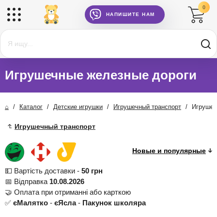
0
НАПИШИТЕ НАМ
Игрушечные железные дороги
⌂
/
Каталог
/
Детские игрушки
/
Игрушечный транспорт
/
Игрушеч
Игрушечный транспорт
💵 Вартість доставки -
50 грн
📅 Відправка
10.08.2026
🤝 Оплата при отриманні або карткою
✅
єМалятко
-
єЯсла
-
Пакунок школяра