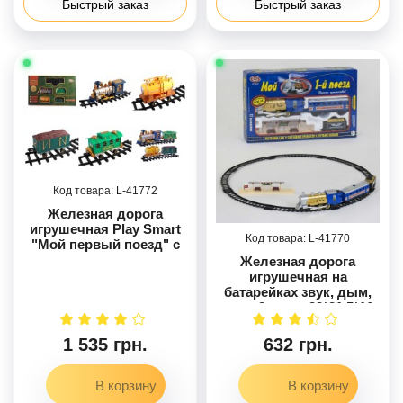
Быстрый заказ
Быстрый заказ
41772
Железная дорога
игрушечная Play Smart
41770
"Мой первый поезд" с
дымом, светом и
Железная дорога
звуками, 70x44x10 см
игрушечная на
(0621)
батарейках звук, дым,
свет, 3 вида, 22*31,5*16
см
1 535 грн.
632 грн.