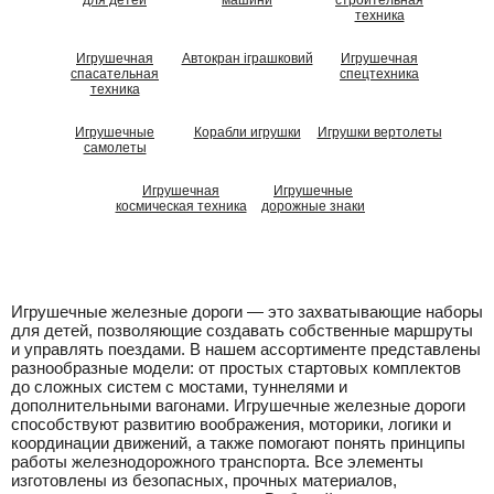
для детей
машини
строительная
техника
Игрушечная
Автокран іграшковий
Игрушечная
спасательная
спецтехника
техника
Игрушечные
Корабли игрушки
Игрушки вертолеты
самолеты
Игрушечная
Игрушечные
космическая техника
дорожные знаки
Игрушечные железные дороги — это захватывающие наборы
для детей, позволяющие создавать собственные маршруты
и управлять поездами. В нашем ассортименте представлены
разнообразные модели: от простых стартовых комплектов
до сложных систем с мостами, туннелями и
дополнительными вагонами. Игрушечные железные дороги
способствуют развитию воображения, моторики, логики и
координации движений, а также помогают понять принципы
работы железнодорожного транспорта. Все элементы
изготовлены из безопасных, прочных материалов,