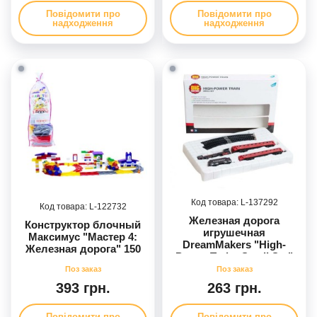
Повідомити про
Повідомити про
надходження
надходження
137292
122732
Железная дорога
Конструктор блочный
игрушечная
Максимус "Мастер 4:
DreamMakers "High-
Железная дорога" 150
Power Train: Small Set"
элементов
104х68 см на батарейках
393 грн.
263 грн.
Повідомити про
Повідомити про