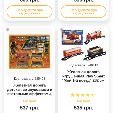
Повідомити про
Повідомити про
надходження
надходження
40413
Железная дорога
игрушечная Play Smart
235498
"Мой 1-й поезд" 282 см,
световые и
Железная дорога
музыкальные эффекты,
детская со звуковыми и
дым (0614)
световыми эффектами,
21 деталь, на
батарейках 230-7
537 грн.
535 грн.