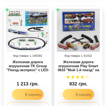
194391
41432
Железная дорога
Железная дорога
игрушечная TK Group
игрушечная Play Smart
"Поезд-экспресс" с LED-
0610 "Мой 1-й поезд" на
подсветкой и
батарейках, с
звуковыми эффектами
музыкальным и
световым эффектом,
1 213 грн.
832 грн.
дым 61*8*36