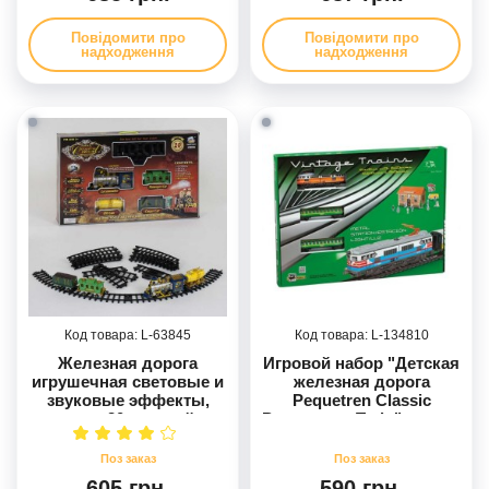
53*9*31
Повідомити про
Повідомити про
надходження
надходження
63845
134810
Железная дорога
Игровой набор "Детская
игрушечная световые и
железная дорога
звуковые эффекты,
Pequetren Classic
дым, 20 деталей
Passengers Train", длина
3,4 м
605 грн.
590 грн.