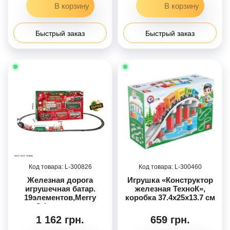
Быстрый заказ
Быстрый заказ
300826
300460
Железная дорога
Игрушка «Конструктор
игрушечная батар.
железная ТехноК»,
19элементов,Merry
коробка 37.4х25х13.7 см
Cristmas кор.
53,5*32*8см /12/
1 162 грн.
659 грн.