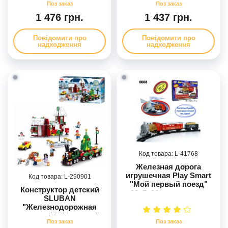
1 476 грн.
1 437 грн.
Повідомити про
Повідомити про
надходження
надходження
41768
Железная дорога
игрушечная Play Smart
290901
"Мой первый поезд"
Конструктор детский
38x7x26 см звук свет
SLUBAN
дим (70133/0608)
"Железнодорожная
станция" 565 деталей,
фигурки персонажей