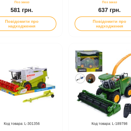
581 грн.
637 грн.
Повідомити про
Повідомити про
надходження
надходження
301356
189798