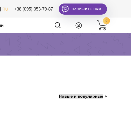
|
+38 (095) 053-79-87
RU
НАПИШИТЕ НАМ
0
ии