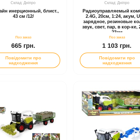
Дніпро
Дніпро
айн инерционный, блист.,
Радиоуправляемый ком
43 см /12/
2.4G, 20см, 1:24, акум, 
зарядное, резиновые ко
звук, свет, пар, в кор-ке, 
23см
665 грн.
1 103 грн.
Повідомити про
Повідомити про
надходження
надходження