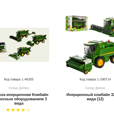
46355
290714
Дніпро
Дніпро
шка инерционная Комбайн
Инерционный комбайн 32
весным оборудованием 3
вида (12)
вида