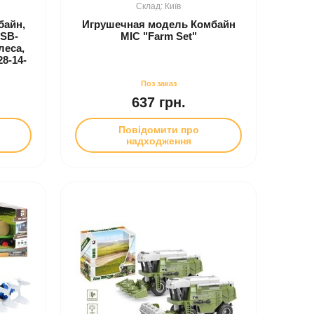
Київ
байн,
Игрушечная модель Комбайн
USB-
MIC "Farm Set"
леса,
28-14-
637 грн.
Повідомити про
надходження