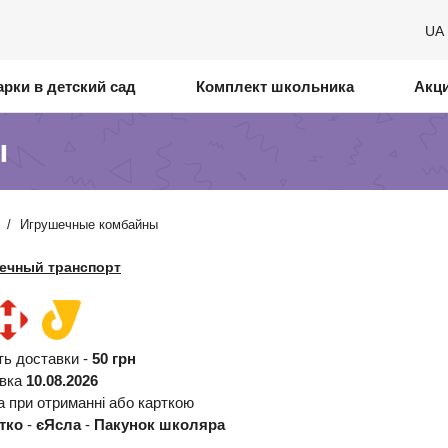
UA
рки в детский сад
Комплект школьника
Акц
ы
/
Игрушечные комбайны
ечный транспорт
ть доставки -
50 грн
авка
10.08.2026
а при отриманні або карткою
тко
-
єЯсла
-
Пакунок школяра