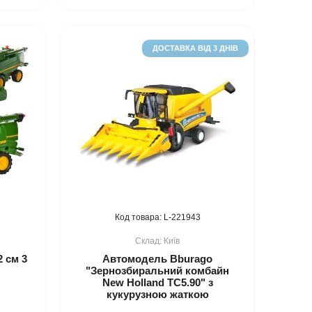
ДОСТАВКА ВІД 3 ДНІВ
221943
Київ
 см 3
Автомодель Bburago
"Зернозбиральний комбайн
New Holland TC5.90" з
кукурузною жаткою