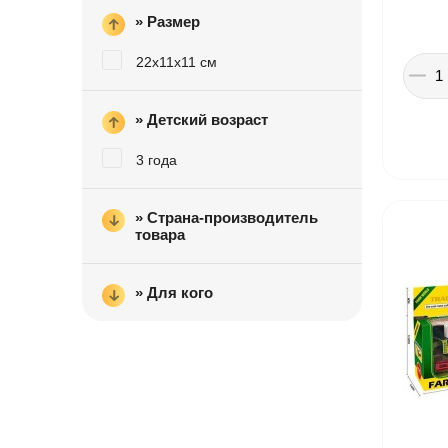
» Размер
Іграшки в дитячий садок
22х11х11 см
Подарки для детей
» Детский возраст
3 года
» Страна-производитель
товара
» Для кого