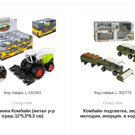
332393
302774
Київ
Київ
нка Комбайн (метал р-р
Комбайн подсветка, зв
іграш.11*5,5*6,5 см)
мелодии, инерция, в ко