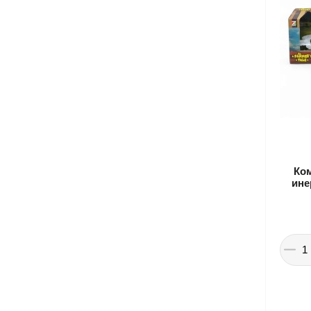
Ком
ине