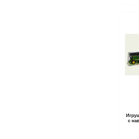
Игру
с на