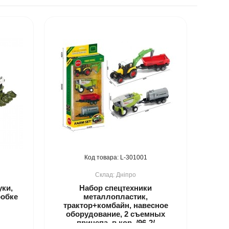
301001
Дніпро
уки,
Набор спецтехники
робке
металлопластик,
трактор+комбайн, навесное
оборудование, 2 съемных
прицепа, в кор. /96-2/