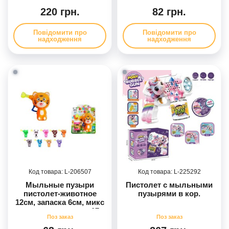
бутылочка с мыльной
жидкостью, на листьях
220 грн.
82 грн.
Повідомити про
Повідомити про
надходження
надходження
206507
225292
Мыльные пузыри
Пистолет с мыльными
пистолет-животное
пузырями в кор.
12см, запаска 6см, микс
видов, на листьях, 17-
20,5-5см