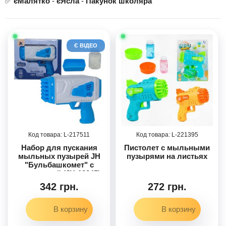
✅
єМалятко
-
єЯсла
-
Пакунок школяра
Є ВІДЕО
217511
221395
Набор для пускания
Пистолет с мыльными
мыльных пузырей JH
пузырями на листьях
"Бульбашкомет" с
подсветкой (JH-12345)
342 грн.
272 грн.