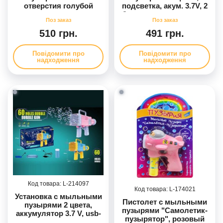
отверстия голубой
подсветка, акум. 3.7V, 2
бутылочки с мыльным
раствором, USB, сосуд,
в корр.
510 грн.
491 грн.
Повідомити про
Повідомити про
надходження
надходження
214097
174021
Установка с мыльными
Пистолет с мыльными
пузырями 2 цвета,
пузырями "Самолетик-
аккумулятор 3.7 V, usb-
пузырятор", розовый
проволока, подсветка,