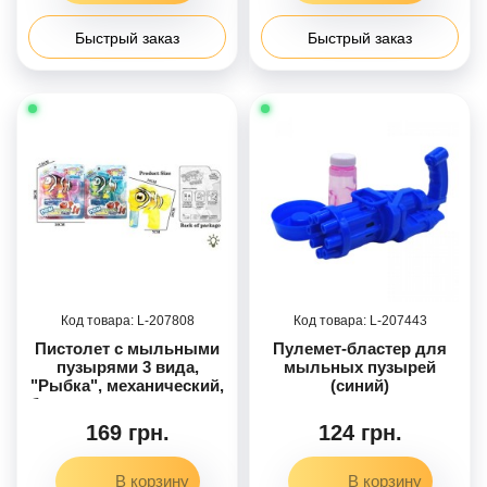
Быстрый заказ
Быстрый заказ
207808
207443
Пистолет с мыльными
Пулемет-бластер для
пузырями 3 вида,
мыльных пузырей
"Рыбка", механический,
(синий)
бутылочка с раствором,
подсветка, на листе,
169 грн.
124 грн.
микс видов