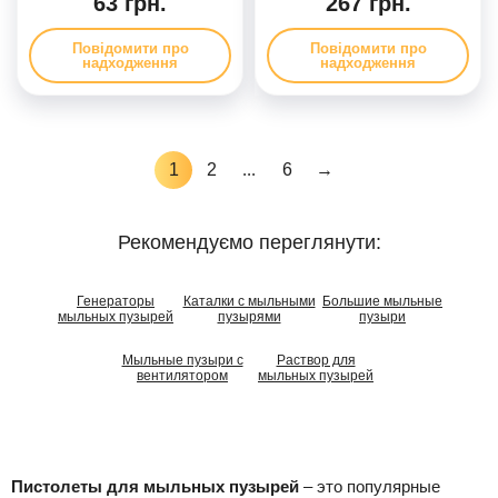
63 грн.
267 грн.
Повідомити про
Повідомити про
надходження
надходження
1
2
...
6
→
Рекомендуємо переглянути:
Генераторы
Каталки с мыльными
Большие мыльные
мыльных пузырей
пузырями
пузыри
Мыльные пузыри с
Раствор для
вентилятором
мыльных пузырей
Пистолеты для мыльных пузырей
– это популярные