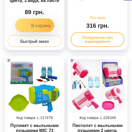
цвета, 3 вида, на листе
пузыри, в кор.
89 грн.
316 грн.
Повідомити про
Быстрый заказ
надходження
217479
226349
Пулемет с мыльными
Пистолет с мыльными
пузырями MIC 73
пузырями 2 цвета,