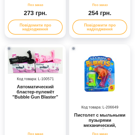
бутылочка с мыльной
жидкостью,
273 грн.
254 грн.
дополнительная ручка,
поднос, в кор.
Повідомити про
Повідомити про
надходження
надходження
100571
Автоматический
бластер-пулемёт
"Bubble Gun Blaster"
генератор мыльных
пузырей, на батарейках,
206649
3 вида в ассортементе
Пистолет с мыльными
пузырями
механический,
прозрачный корпус,