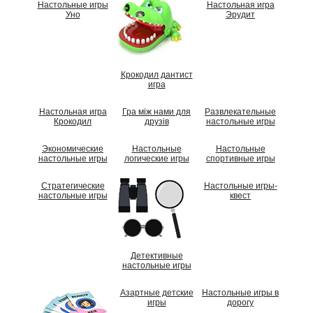
Настольные игры
Настольная игра
Уно
Эрудит
Крокодил дантист
игра
Настольная игра
Гра між нами для
Развлекательные
Крокодил
друзів
настольные игры
Экономические
Настольные
Настольные
настольные игры
логические игры
спортивные игры
Стратегические
Настольные игры-
настольные игры
квест
Детективные
настольные игры
Азартные детские
Настольные игры в
игры
дорогу