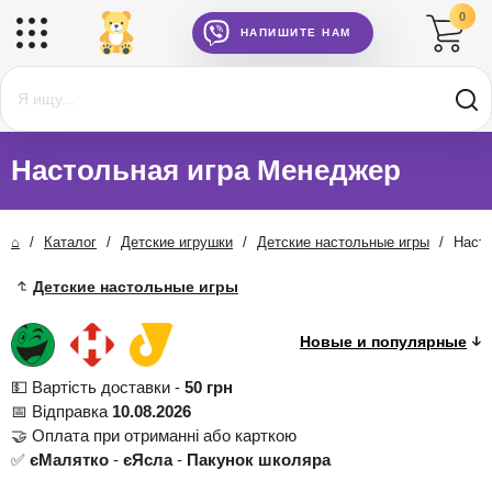
0
НАПИШИТЕ НАМ
Настольная игра Менеджер
⌂
/
Каталог
/
Детские игрушки
/
Детские настольные игры
/
Наст
Детские настольные игры
💵 Вартість доставки -
50 грн
📅 Відправка
10.08.2026
🤝 Оплата при отриманні або карткою
✅
єМалятко
-
єЯсла
-
Пакунок школяра