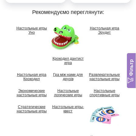
Рекомендуємо переглянути:
Настольные игры
Настольная игра
Уно
Эрудит
Крокодил дантист
Фільтр
игра
Настольная игра
Гра між нами для
Развлекательные
Крокодил
друзів
настольные игры
Экономические
Настольные
Настольные
настольные игры
логические игры
спортивные игры
Стратегические
Настольные игры-
настольные игры
квест