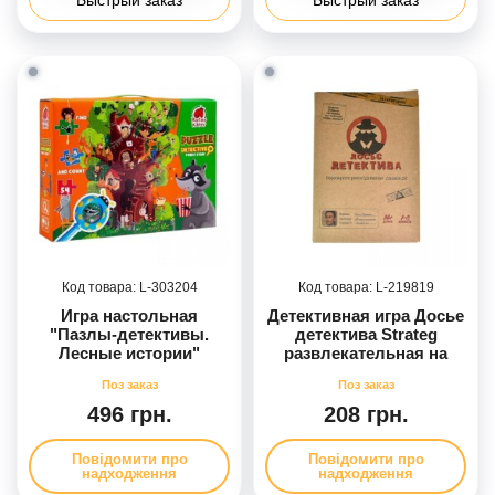
303204
219819
Игра настольная
Детективная игра Досье
"Пазлы-детективы.
детектива Strateg
Лесные истории"
развлекательная на
украинском языке
(30481)
496 грн.
208 грн.
Повідомити про
Повідомити про
надходження
надходження