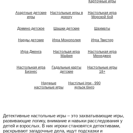
Карточные игры
Азартные детские
Настольные игры в
Настольная игра
игры
дорогу
Морской бой
Домино детское
Шашки детские
Шахматы
Нарды детские
Игра Монополия
Игра Твистер
Игра Дженга
Настольая игра
Настольная игра
Мафия
Менеджер
Настольная игра
Гадальные карты
Настольные игры
Бизнес
детские
18+
Научные
Настільні ігри - 990
настольные игры
кульок бінго
Детективные настольные игры – это захватывающие игры,
развивающие логику, внимание и навыки расследования у
детей и взрослых. В них игроки становятся детективами,
раскрывают загадочные дела, ищут подсказки и