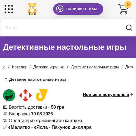
0
НАПИШИТЕ НАМ
Детективные настольные игры
⌂
/
Каталог
/
Детские игрушки
/
Детские настольные игры
/
Детек
Детские настольные игры
💵 Вартість доставки -
50 грн
📅 Відправка
10.08.2026
🤝 Оплата при отриманні або карткою
✅
єМалятко
-
єЯсла
-
Пакунок школяра