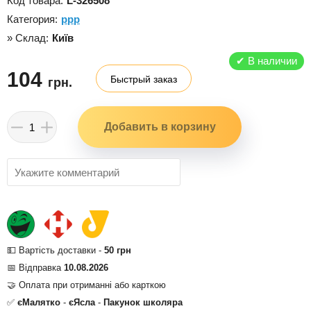
Код товара:
L-326508
Категория:
ррр
» Склад:
Київ
✔
В наличии
104
Быстрый заказ
грн.
💵 Вартість доставки -
50 грн
📅 Відправка
10.08.2026
🤝 Оплата при отриманні або карткою
✅
єМалятко
-
єЯсла
-
Пакунок школяра