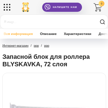
0
НАПИШИТЕ НАМ
Вся информация
Описание
Характеристики
Дост
Интернет-магазин
/
ррр
/
ррр
Запасной блок для роллера
BLYSKAVKA, 72 слоя