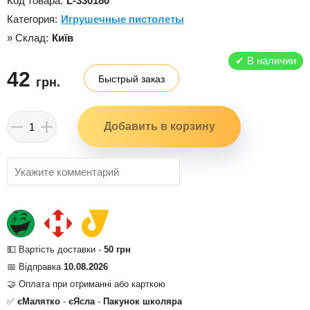
Код товара:
L-330180
Категория:
Игрушечные пистолеты
» Склад:
Київ
✔
В наличии
42
Быстрый заказ
грн.
💵 Вартість доставки -
50 грн
📅 Відправка
10.08.2026
🤝 Оплата при отриманні або карткою
✅
єМалятко
-
єЯсла
-
Пакунок школяра