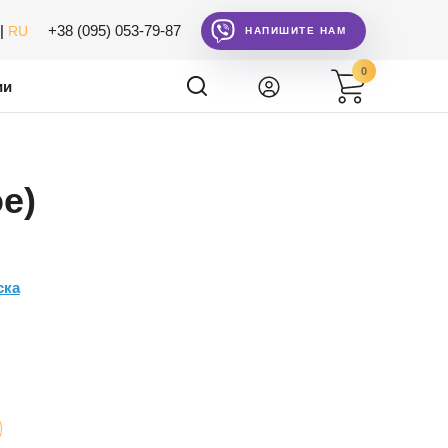
|
+38 (095) 053-79-87
RU
НАПИШИТЕ НАМ
0
ии
е)
ска