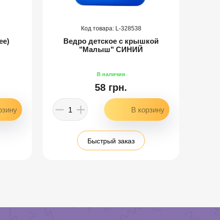
328538
ее)
Ведро детское с крышкой
Вед
"Малыш" СИНИЙ
58 грн.
Быстрый заказ