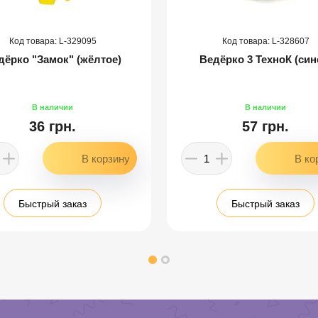
329095
328607
дёрко "Замок" (жёлтое)
Ведёрко 3 ТехноК (син
36 грн.
57 грн.
Быстрый заказ
Быстрый заказ