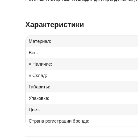
Іграшки в дитячий садок
Характеристики
Подарки для детей
Материал:
Вес:
» Наличие:
» Склад:
Габариты:
Упаковка:
Цвет:
Страна регистрации бренда: