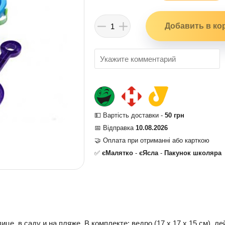
💵 Вартість доставки -
50 грн
📅 Відправка
10.08.2026
🤝 Оплата при отриманні або карткою
✅
єМалятко
-
єЯсла
-
Пакунок школяра
, в саду и на пляже. В комплекте: ведро (17 х 17 х 15 см), лей