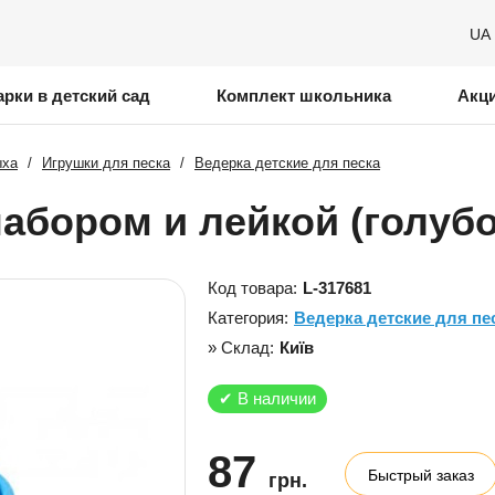
UA
рки в детский сад
Комплект школьника
Акц
ыха
/
Игрушки для песка
/
Ведерка детские для песка
абором и лейкой (голубо
Код товара:
L-317681
Категория:
Ведерка детские для пе
» Склад:
Київ
✔
В наличии
87
Быстрый заказ
грн.