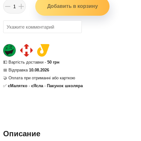
💵 Вартість доставки -
50 грн
📅 Відправка
10.08.2026
🤝 Оплата при отриманні або карткою
✅
єМалятко
-
єЯсла
-
Пакунок школяра
Описание