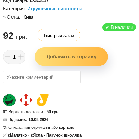
Код товара:
L-323117
Категория:
Игрушечные пистолеты
» Склад:
Київ
✔
В наличии
92
Быстрый заказ
грн.
💵 Вартість доставки -
50 грн
📅 Відправка
10.08.2026
🤝 Оплата при отриманні або карткою
✅
єМалятко
-
єЯсла
-
Пакунок школяра