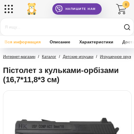
0
НАПИШИТЕ НАМ
Вся информация
Описание
Характеристики
Дост
Интернет-магазин
/
Каталог
/
Детские игрушки
/
Игрушечное оружи
Пістолет з кульками-орбізами
(16,7*11,8*3 см)