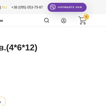
|
+38 (095) 053-79-87
RU
НАПИШИТЕ НАМ
0
ии
.(4*6*12)
з