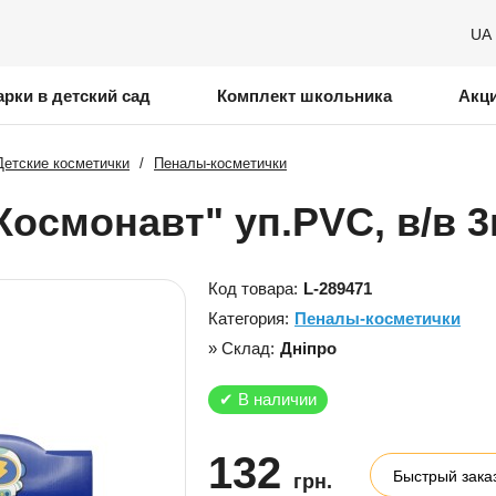
UA
рки в детский сад
Комплект школьника
Акц
Детские косметички
/
Пеналы-косметички
осмонавт" уп.PVC, в/в 3в
Код товара:
L-289471
Категория:
Пеналы-косметички
» Склад:
Дніпро
✔
В наличии
132
Быстрый зака
грн.