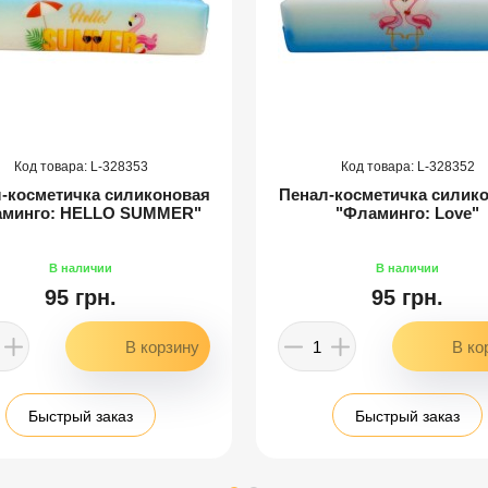
328353
328352
-косметичка силиконовая
Пенал-косметичка силик
аминго: HELLO SUMMER"
"Фламинго: Love"
95 грн.
95 грн.
Быстрый заказ
Быстрый заказ