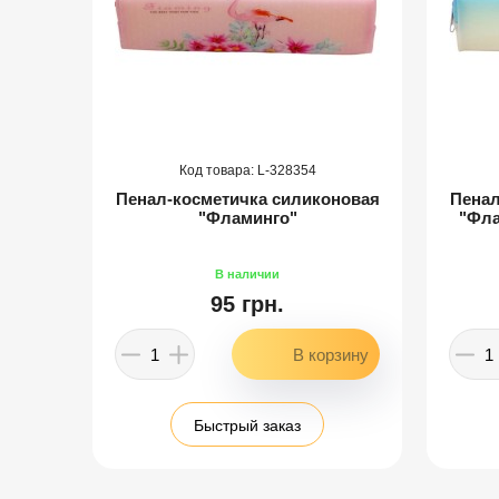
328354
жка"
Пенал-косметичка силиконовая
Пенал
"Фламинго"
"Фл
95 грн.
Быстрый заказ