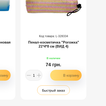
328334
оновая
Пенал-косметичка "Рогожка"
Пен
21*4*8 см (ВИД 4)
74 грн.
Быстрый заказ