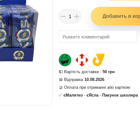
💵 Вартість доставки -
50 грн
📅 Відправка
10.08.2026
🤝 Оплата при отриманні або карткою
✅
єМалятко
-
єЯсла
-
Пакунок школяра