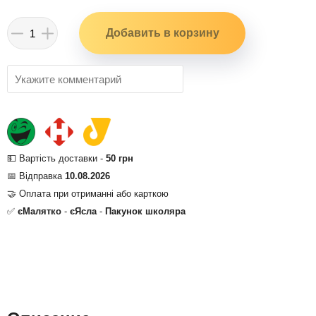
💵 Вартість доставки -
50 грн
📅 Відправка
10.08.2026
🤝 Оплата при отриманні або карткою
✅
єМалятко
-
єЯсла
-
Пакунок школяра