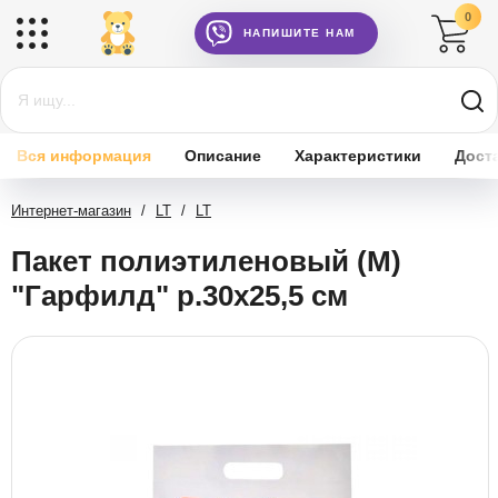
0
НАПИШИТЕ НАМ
Вся информация
Описание
Характеристики
Дост
Интернет-магазин
/
LT
/
LT
Пакет полиэтиленовый (M)
"Гарфилд" р.30x25,5 см