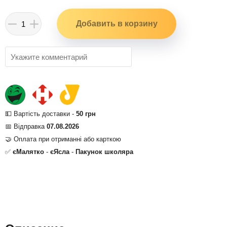
💵 Вартість доставки -
50 грн
📅 Відправка
07.08.2026
🤝 Оплата при отриманні або карткою
✅
єМалятко
-
єЯсла
-
Пакунок школяра