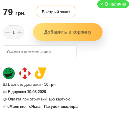
✔
В наличии
79
Быстрый заказ
грн.
💵 Вартість доставки -
50 грн
📅 Відправка
10.08.2026
🤝 Оплата при отриманні або карткою
✅
єМалятко
-
єЯсла
-
Пакунок школяра