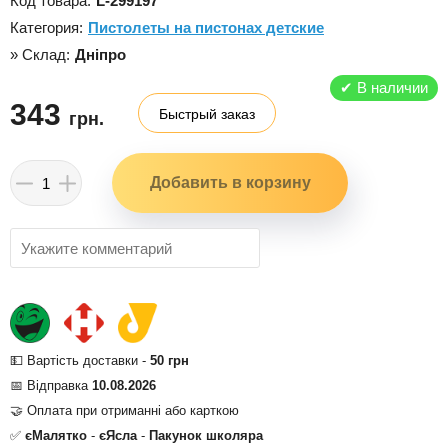
Код товара:
L-299197
Категория:
Пистолеты на пистонах детские
» Склад:
Дніпро
✔
В наличии
343
Быстрый заказ
грн.
💵 Вартість доставки -
50 грн
📅 Відправка
10.08.2026
🤝 Оплата при отриманні або карткою
✅
єМалятко
-
єЯсла
-
Пакунок школяра