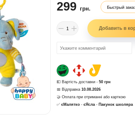
299
Быстрый зака
грн.
💵 Вартість доставки -
50 грн
📅 Відправка
10.08.2026
🤝 Оплата при отриманні або карткою
✅
єМалятко
-
єЯсла
-
Пакунок школяра