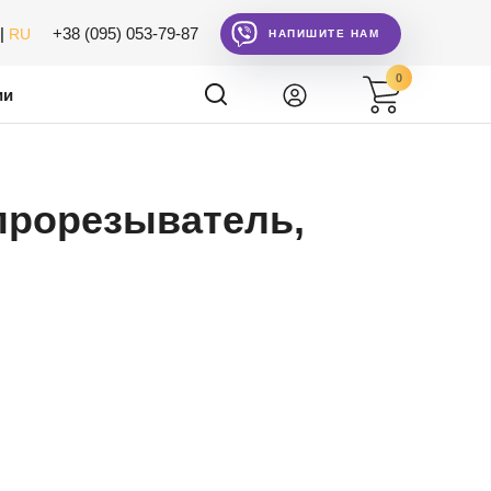
|
+38 (095) 053-79-87
RU
НАПИШИТЕ НАМ
0
ии
 прорезыватель,