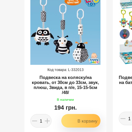
332013
Подвеска на коляску/на
Подвес
кровать, от 30см до 33см, звук,
на бат
ая
плюш, 3вида, в п/е, 15-15-5см
/48/
194 грн.