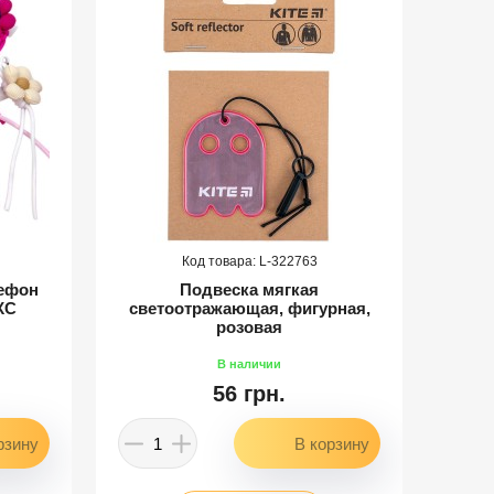
322763
лефон
Подвеска мягкая
КС
светоотражающая, фигурная,
розовая
п
56 грн.