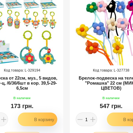
329194
327738
ка от 22см, муз., 5 видов,
Брелок-подвеска на те
-ц, /6/36/6шт в кор. 39,5-29-
"Ромашка" 22 см (МИ
6,5см
ЦВЕТОВ)
173 грн.
547 грн.