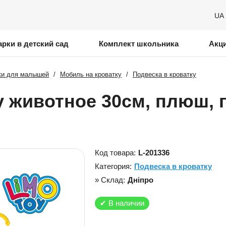
UA
рки в детский сад
Комплект школьника
Акц
ки для малышей
/
Мобиль на кроватку
/
Подвеска в кроватку
у животное 30см, плюш,
Код товара:
L-201336
Категория:
Подвеска в кроватку
» Склад:
Дніпро
✔
В наличии