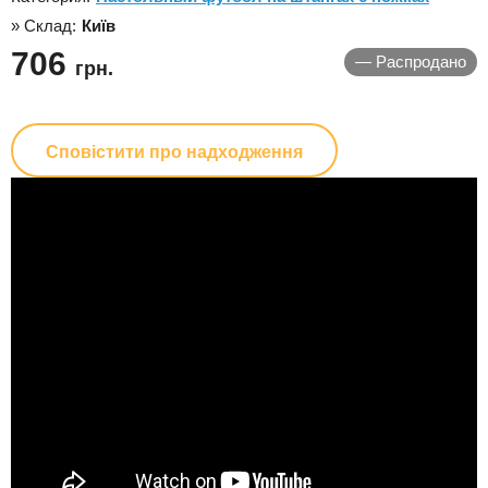
» Склад:
Київ
706
—
Распродано
грн.
Сповістити про надходження