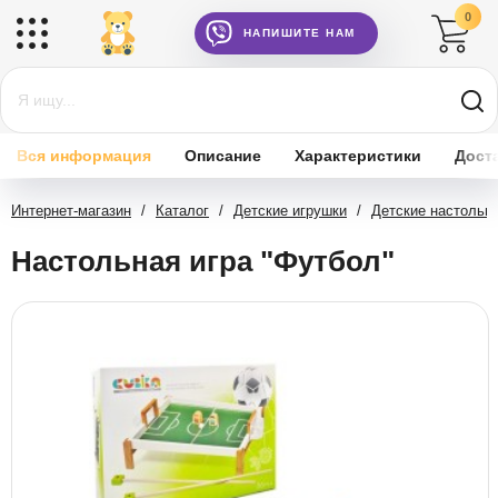
0
НАПИШИТЕ НАМ
Вся информация
Описание
Характеристики
Дост
Интернет-магазин
/
Каталог
/
Детские игрушки
/
Детские настольн
Настольная игра "Футбол"