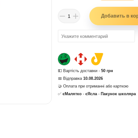
💵 Вартість доставки -
50 грн
📅 Відправка
10.08.2026
🤝 Оплата при отриманні або карткою
✅
єМалятко
-
єЯсла
-
Пакунок школяра