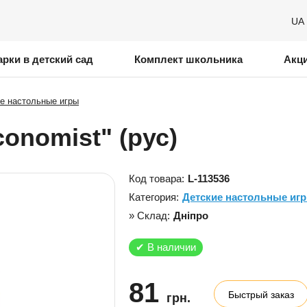
UA
рки в детский сад
Комплект школьника
Акц
е настольные игры
onomist" (рус)
Код товара:
L-113536
Категория:
Детские настольные иг
» Склад:
Дніпро
✔
В наличии
81
Быстрый заказ
грн.