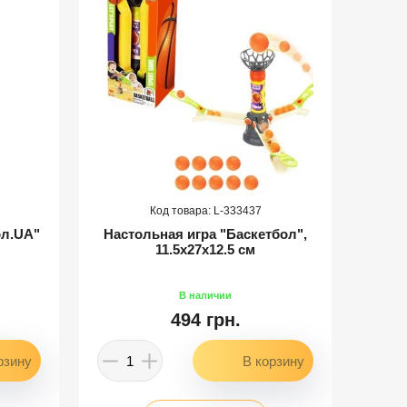
333437
ол.UA"
Настольная игра "Баскетбол",
Насто
11.5х27х12.5 см
494 грн.