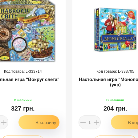
333714
333705
льная игра "Вокруг света"
Настольная игра "Моноп
(укр)
327 грн.
204 грн.