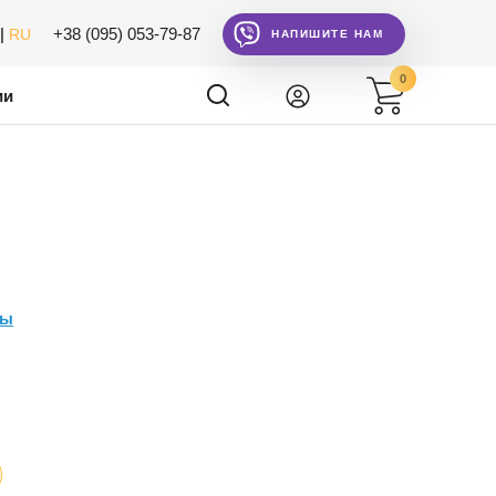
|
+38 (095) 053-79-87
RU
НАПИШИТЕ НАМ
0
ии
ры