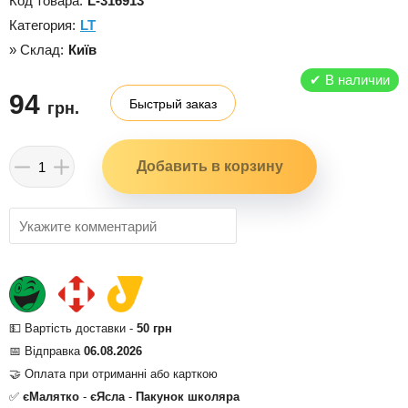
Код товара:
L-316913
Категория:
LT
» Склад:
Київ
✔
В наличии
94
Быстрый заказ
грн.
💵 Вартість доставки -
50 грн
📅 Відправка
06.08.2026
🤝 Оплата при отриманні або карткою
✅
єМалятко
-
єЯсла
-
Пакунок школяра