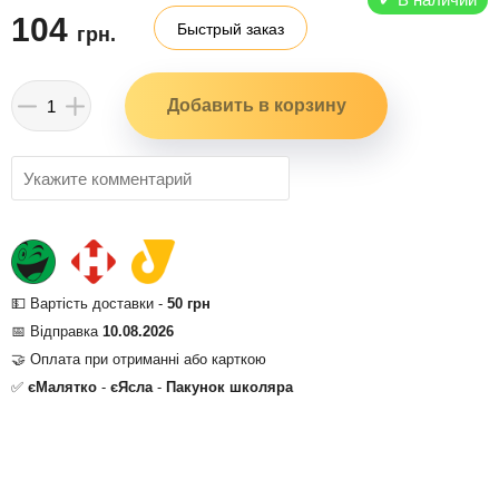
104
Быстрый заказ
грн.
💵 Вартість доставки -
50 грн
📅 Відправка
10.08.2026
🤝 Оплата при отриманні або карткою
✅
єМалятко
-
єЯсла
-
Пакунок школяра