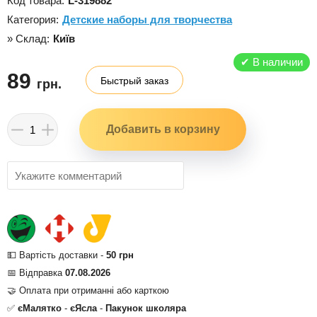
Код товара:
L-319882
Категория:
Детские наборы для творчества
» Склад:
Київ
✔
В наличии
89
Быстрый заказ
грн.
💵 Вартість доставки -
50 грн
📅 Відправка
07.08.2026
🤝 Оплата при отриманні або карткою
✅
єМалятко
-
єЯсла
-
Пакунок школяра