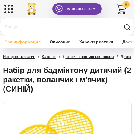
0
НАПИШИТЕ НАМ
Вся информация
Описание
Характеристики
Дост
Интернет-магазин
/
Каталог
/
Детские спортивные товары
/
Детски
Набір для бадмінтону дитячий (2
ракетки, воланчик і мʼячик)
(СИНІЙ)