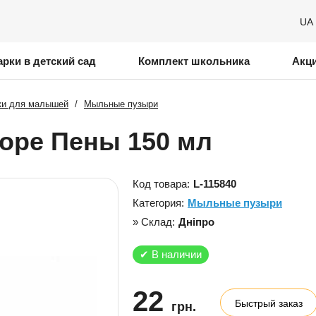
UA
рки в детский сад
Комплект школьника
Акц
ки для малышей
/
Мыльные пузыри
ре Пены 150 мл
Код товара:
L-115840
Категория:
Мыльные пузыри
» Склад:
Дніпро
✔
В наличии
22
Быстрый заказ
грн.