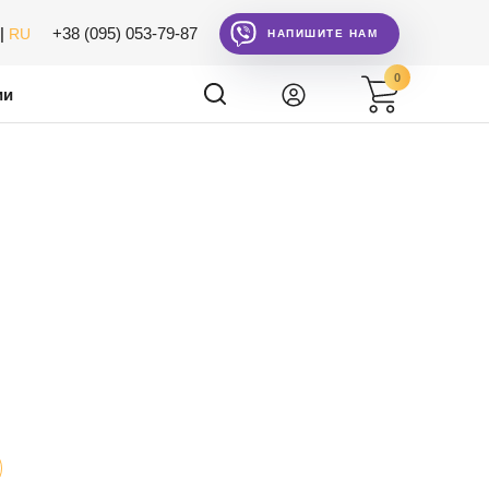
|
+38 (095) 053-79-87
RU
НАПИШИТЕ НАМ
0
ии