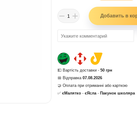
💵 Вартість доставки -
50 грн
📅 Відправка
07.08.2026
🤝 Оплата при отриманні або карткою
✅
єМалятко
-
єЯсла
-
Пакунок школяра