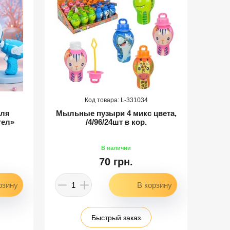
331034
для
Мыльные пузыри 4 микс цвета,
гел»
/4/96/24шт в кор.
70 грн.
Быстрый заказ