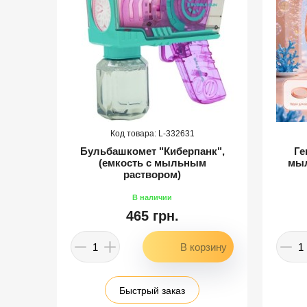
332631
и
Бульбашкомет "Киберпанк",
Ге
(емкость с мыльным
мыл
раствором)
465 грн.
Быстрый заказ