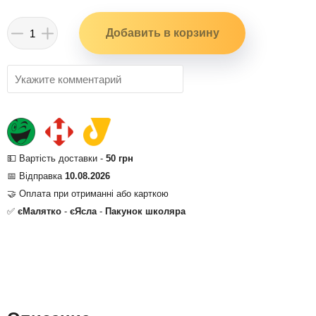
💵 Вартість доставки -
50 грн
📅 Відправка
10.08.2026
🤝 Оплата при отриманні або карткою
✅
єМалятко
-
єЯсла
-
Пакунок школяра