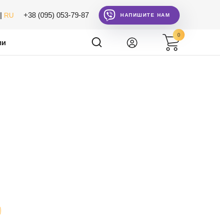
|
+38 (095) 053-79-87
RU
НАПИШИТЕ НАМ
0
ии