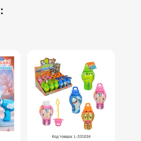
:
331034