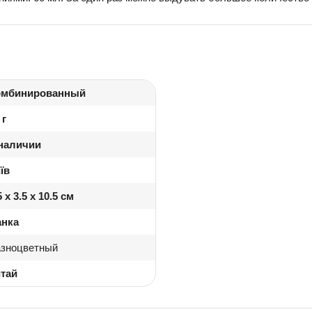
омбинированный
 г
наличии
їв
5 x 3.5 x 10.5 см
анка
зноцветный
тай