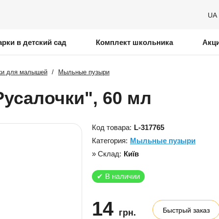
UA
рки в детский сад
Комплект школьника
Акц
ки для малышей
/
Мыльные пузыри
усалочки", 60 мл
Код товара:
L-317765
Категория:
Мыльные пузыри
» Склад:
Київ
✔
В наличии
14
Быстрый заказ
грн.