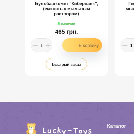
и
Бульбашкомет "Киберпанк",
Ге
(емкость с мыльным
мыл
раствором)
465 грн.
Быстрый заказ
Каталог