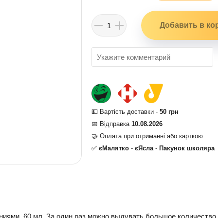
💵 Вартість доставки -
50 грн
📅 Відправка
10.08.2026
🤝 Оплата при отриманні або карткою
✅
єМалятко
-
єЯсла
-
Пакунок школяра
иями. 60 мл. За один раз можно выдувать большое количество