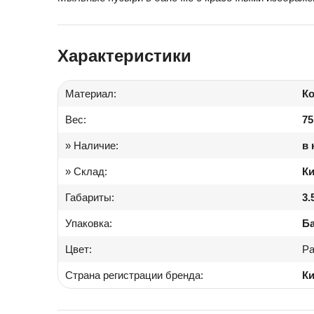
Іграшки в дитячий садок
Характеристики
Подарки для детей
Материал:
К
Вес:
75
» Наличие:
в 
» Склад:
Ки
Габариты:
3.
Упаковка:
Б
Цвет:
Ра
Страна регистрации бренда:
Ки