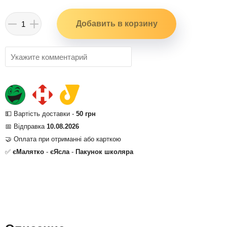
💵 Вартість доставки -
50 грн
📅 Відправка
10.08.2026
🤝 Оплата при отриманні або карткою
✅
єМалятко
-
єЯсла
-
Пакунок школяра